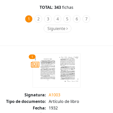
TOTAL
:
343
fichas
1
2
3
4
5
6
7
Siguiente
1
Signatura:
A1003
Tipo de documento:
Artículo de libro
Fecha:
1932