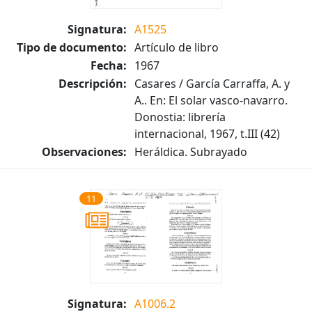
Signatura:
A1525
Tipo de documento:
Artículo de libro
Fecha:
1967
Descripción:
Casares / García Carraffa, A. y
A.. En: El solar vasco-navarro.
Donostia: librería
internacional, 1967, t.III (42)
Observaciones:
Heráldica. Subrayado
11
Signatura:
A1006.2