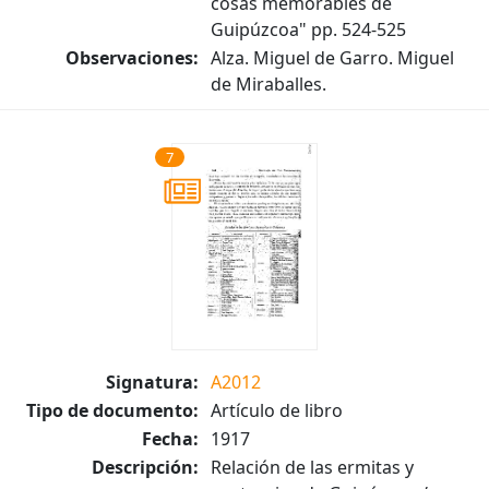
cosas memorables de
Guipúzcoa" pp. 524-525
Observaciones:
Alza. Miguel de Garro. Miguel
de Miraballes.
7
Signatura:
A2012
Tipo de documento:
Artículo de libro
Fecha:
1917
Descripción:
Relación de las ermitas y