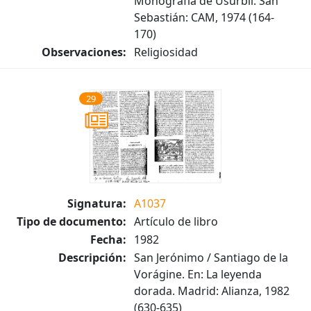
Monografía de Usúrbil. San
Sebastián: CAM, 1974 (164-
170)
Observaciones:
Religiosidad
29
Signatura:
A1037
Tipo de documento:
Artículo de libro
Fecha:
1982
Descripción:
San Jerónimo / Santiago de la
Vorágine. En: La leyenda
dorada. Madrid: Alianza, 1982
(630-635)