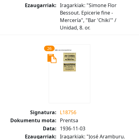
Ezaugarriak:
Iragarkiak: "Simone Flor
Bessout. Epicerie fine -
Mercería", "Bar 'Chiki'" /
Unidad, 8. or.
26
Signatura:
L18756
Dokumentu mota:
Prentsa
Data:
1936-11-03
Ezaugarriak:
Iragarkiak: "José Aramburu.