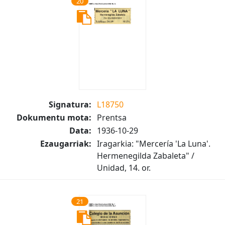
20
Signatura:
L18750
Dokumentu mota:
Prentsa
Data:
1936-10-29
Ezaugarriak:
Iragarkia: "Mercería 'La Luna'.
Hermenegilda Zabaleta" /
Unidad, 14. or.
21