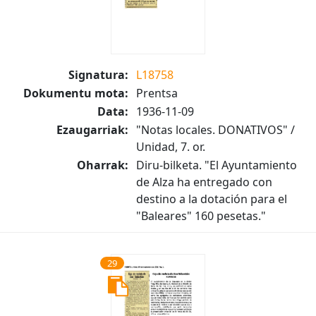
Signatura:
L18758
Dokumentu mota:
Prentsa
Data:
1936-11-09
Ezaugarriak:
"Notas locales. DONATIVOS" /
Unidad, 7. or.
Oharrak:
Diru-bilketa. "El Ayuntamiento
de Alza ha entregado con
destino a la dotación para el
"Baleares" 160 pesetas."
29