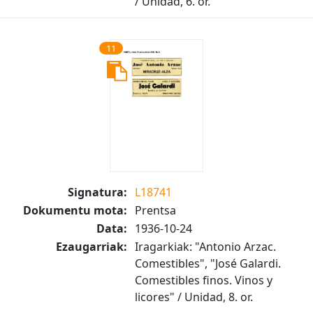
/ Unidad, 6. or.
11
Signatura:
L18741
Dokumentu mota:
Prentsa
Data:
1936-10-24
Ezaugarriak:
Iragarkiak: "Antonio Arzac.
Comestibles", "José Galardi.
Comestibles finos. Vinos y
licores" / Unidad, 8. or.