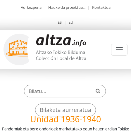
Aurkezpena
|
Hauxe da proiektua...
|
Kontaktua
ES
|
EU
Bilaketa aurreratua
Unidad 1936-1940
Pandemiak eta bere ondorioek markatutako egun hauen erdian Tokiko