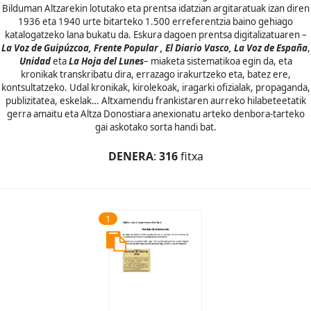
Bilduman Altzarekin lotutako eta prentsa idatzian argitaratuak izan diren
1936 eta 1940 urte bitarteko 1.500 erreferentzia baino gehiago
katalogatzeko lana bukatu da. Eskura dagoen prentsa digitalizatuaren –
La Voz de Guipúzcoa, Frente Popular , El Diario Vasco, La Voz de España
,
Unidad
eta
La Hoja del Lunes
– miaketa sistematikoa egin da, eta
kronikak transkribatu dira, errazago irakurtzeko eta, batez ere,
kontsultatzeko. Udal kronikak, kirolekoak, iragarki ofizialak, propaganda,
publizitatea, eskelak… Altxamendu frankistaren aurreko hilabeteetatik
gerra amaitu eta Altza Donostiara anexionatu arteko denbora-tarteko
gai askotako sorta handi bat.
DENERA
:
316
fitxa
1