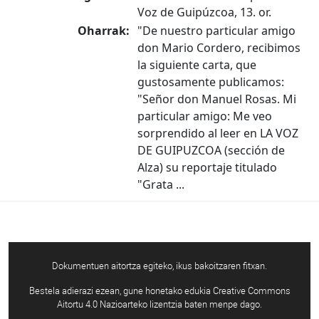
Voz de Guipúzcoa, 13. or.
Oharrak:
"De nuestro particular amigo
don Mario Cordero, recibimos
la siguiente carta, que
gustosamente publicamos:
"Señor don Manuel Rosas. Mi
particular amigo: Me veo
sorprendido al leer en LA VOZ
DE GUIPUZCOA (sección de
Alza) su reportaje titulado
"Grata ...
Dokumentuen aitortza egiteko, ikus bakoitzaren fitxan.
Bestela adierazi ezean, gune honetako edukia Creative Commons
Aitortu 4.0 Nazioarteko lizentzia baten menpe dago.