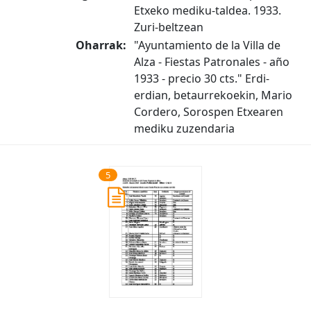
Etxeko mediku-taldea. 1933.
Zuri-beltzean
Oharrak:
"Ayuntamiento de la Villa de
Alza - Fiestas Patronales - año
1933 - precio 30 cts." Erdi-
erdian, betaurrekoekin, Mario
Cordero, Sorospen Etxearen
mediku zuzendaria
5