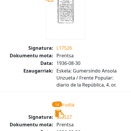
Signatura:
L17526
Dokumentu mota:
Prentsa
Data:
1936-08-30
Ezaugarriak:
Eskela: Gumersindo Ansola
Unzueta / Frente Popular:
diario de la República, 4. or.
14
Signatura:
L17527
Dokumentu mota:
Prentsa