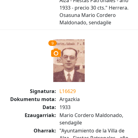
Alza - Fiestas Patronales - año
1933 - precio 30 cts." Herrera.
Osasuna Mario Cordero
Maldonado, sendagile
9
Signatura:
L16629
Dokumentu mota:
Argazkia
Data:
1933
Ezaugarriak:
Mario Cordero Maldonado,
sendagile
Oharrak:
"Ayuntamiento de la Villa de