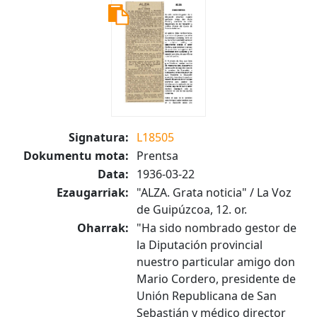
Signatura:
L18505
Dokumentu mota:
Prentsa
Data:
1936-03-22
Ezaugarriak:
"ALZA. Grata noticia" / La Voz
de Guipúzcoa, 12. or.
Oharrak:
"Ha sido nombrado gestor de
la Diputación provincial
nuestro particular amigo don
Mario Cordero, presidente de
Unión Republicana de San
Sebastián y médico director