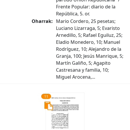
Frente Popular: diario de la
República, 5. or.
Oharrak:
Mario Cordero, 25 pesetas;
Luciano Lizarraga, 5; Evaristo
Arnedillo, 5; Rafael Eguiluz, 25;
Eladio Monedero, 10; Manuel
Rodríguez, 10; Alejandro de la
Granja, 100; Jesús Manrique, 5;
Martín Galiño, 5; Agapito
Castresana y familia, 10;
Miguel Arocena,...
11