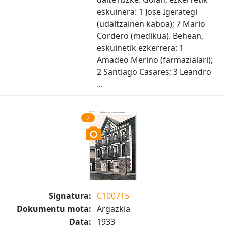
eskuinera: 1 Jose Igerategi
(udaltzainen kaboa); 7 Mario
Cordero (medikua). Behean,
eskuinetik ezkerrera: 1
Amadeo Merino (farmazialari);
2 Santiago Casares; 3 Leandro
...
2
Signatura:
C100715
Dokumentu mota:
Argazkia
Data:
1933