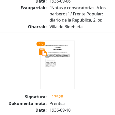
Data:
1936-09-06
Ezaugarriak:
"Notas y convocatorias. A los
barberos" / Frente Popular:
diario de la República, 2. or.
Oharrak:
Villa de Bidebieta
15
Signatura:
L17528
Dokumentu mota:
Prentsa
Data:
1936-09-10