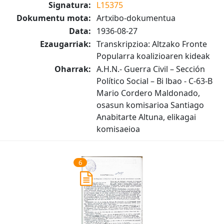
Signatura:
L15375
Dokumentu mota:
Artxibo-dokumentua
Data:
1936-08-27
Ezaugarriak:
Transkripzioa: Altzako Fronte
Popularra koalizioaren kideak
Oharrak:
A.H.N.- Guerra Civil – Sección
Político Social – Bi lbao - C-63-B
Mario Cordero Maldonado,
osasun komisarioa Santiago
Anabitarte Altuna, elikagai
komisaeioa
6