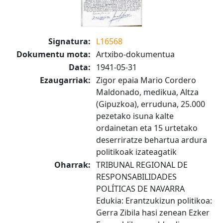
Signatura:
L16568
Dokumentu mota:
Artxibo-dokumentua
Data:
1941-05-31
Ezaugarriak:
Zigor epaia Mario Cordero
Maldonado, medikua, Altza
(Gipuzkoa), erruduna, 25.000
pezetako isuna kalte
ordainetan eta 15 urtetako
deserriratze behartua ardura
politikoak izateagatik
Oharrak:
TRIBUNAL REGIONAL DE
RESPONSABILIDADES
POLÍTICAS DE NAVARRA
Edukia: Erantzukizun politikoa:
Gerra Zibila hasi zenean Ezker