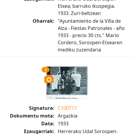
Etxea; barruko ikuspegia.
1933. Zuri-beltzean
Oharrak:
"Ayuntamiento de la Villa de
Alza - Fiestas Patronales - año
1933 - precio 30 cts." Mario
Cordero, Sorospen-Etxearen
mediku zuzendaria
4
Signatura:
C100717
Dokumentu mota:
Argazkia
Data:
1933
Ezaugarriak:
Herrerako Udal Sorospen-