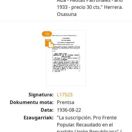
Alza - Fiestas Patronales - año
1933 - precio 30 cts." Herrera.
Osasuna
10
Signatura:
L17523
Dokumentu mota:
Prentsa
Data:
1936-08-22
Ezaugarriak:
"La suscripción. Pro Frente
Popular. Recaudado en el
partido Unión Republicana" /