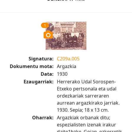
1
Signatura:
C209a.005
Dokumentu mota:
Argazkia
Data:
1930
Ezaugarriak:
Herrerako Udal Sorospen-
Etxeko pertsonala eta udal
ordezkariak sarreraren
aurrean argazkirako jarriak.
1930. Sepia; 18 x 13 cm.
Oharrak:
Argazkiak orbanak ditu;
espezialisten izenak irakur
daite1bzke. Goian, ezkerretik