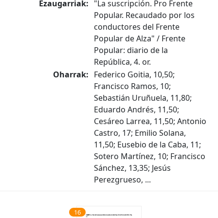
Ezaugarriak:
"La suscripción. Pro Frente
Popular. Recaudado por los
conductores del Frente
Popular de Alza" / Frente
Popular: diario de la
República, 4. or.
Oharrak:
Federico Goitia, 10,50;
Francisco Ramos, 10;
Sebastián Uruñuela, 11,80;
Eduardo Andrés, 11,50;
Cesáreo Larrea, 11,50; Antonio
Castro, 17; Emilio Solana,
11,50; Eusebio de la Caba, 11;
Sotero Martínez, 10; Francisco
Sánchez, 13,35; Jesús
Perezgrueso, ...
16