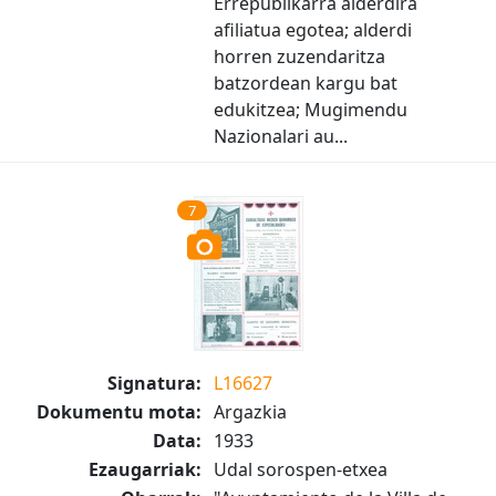
Errepublikarra alderdira
afiliatua egotea; alderdi
horren zuzendaritza
batzordean kargu bat
edukitzea; Mugimendu
Nazionalari au...
7
Signatura:
L16627
Dokumentu mota:
Argazkia
Data:
1933
Ezaugarriak:
Udal sorospen-etxea