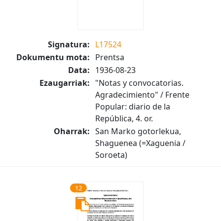
Signatura:
L17524
Dokumentu mota:
Prentsa
Data:
1936-08-23
Ezaugarriak:
"Notas y convocatorias.
Agradecimiento" / Frente
Popular: diario de la
República, 4. or.
Oharrak:
San Marko gotorlekua,
Shaguenea (=Xaguenia /
Soroeta)
12