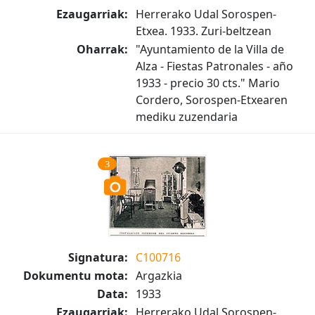
Ezaugarriak:
Herrerako Udal Sorospen-
Etxea. 1933. Zuri-beltzean
Oharrak:
"Ayuntamiento de la Villa de
Alza - Fiestas Patronales - año
1933 - precio 30 cts." Mario
Cordero, Sorospen-Etxearen
mediku zuzendaria
3
Signatura:
C100716
Dokumentu mota:
Argazkia
Data:
1933
Ezaugarriak:
Herrerako Udal Sorospen-