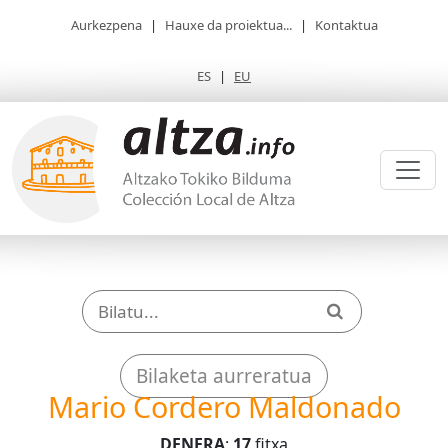
Aurkezpena
|
Hauxe da proiektua...
|
Kontaktua
ES
|
EU
Bilaketa aurreratua
Mario Cordero Maldonado
DENERA
:
17
fitxa