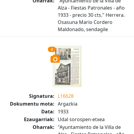
Oharrak:
"Ayuntamiento de la Villa de
Alza - Fiestas Patronales - año
1933 - precio 30 cts." Herrera.
Osasuna Mario Cordero
Maldonado, sendagile
8
Signatura:
L16628
Dokumentu mota:
Argazkia
Data:
1933
Ezaugarriak:
Udal sorospen-etxea
Oharrak:
"Ayuntamiento de la Villa de