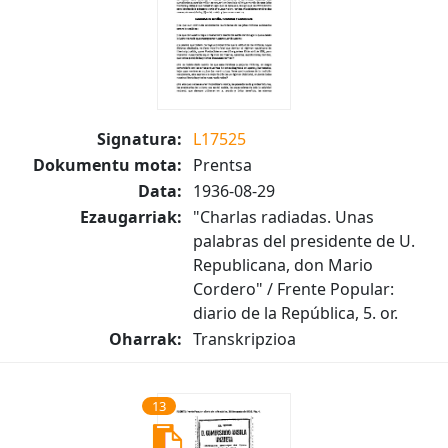
Signatura:
L17525
Dokumentu mota:
Prentsa
Data:
1936-08-29
Ezaugarriak:
"Charlas radiadas. Unas
palabras del presidente de U.
Republicana, don Mario
Cordero" / Frente Popular:
diario de la República, 5. or.
Oharrak:
Transkripzioa
13