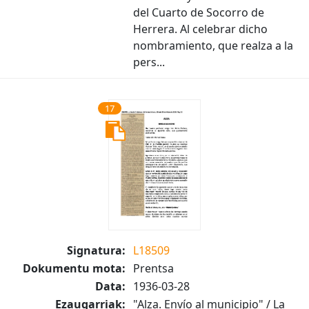
del Cuarto de Socorro de
Herrera. Al celebrar dicho
nombramiento, que realza a la
pers...
17
Signatura:
L18509
Dokumentu mota:
Prentsa
Data:
1936-03-28
Ezaugarriak:
"Alza. Envío al municipio" / La