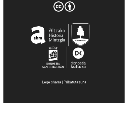
Lege oharra | Pribatutasuna