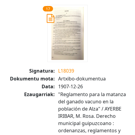
17
Signatura:
L18039
Dokumentu mota:
Artxibo-dokumentua
Data:
1907-12-26
Ezaugarriak:
"Reglamento para la matanza
del ganado vacuno en la
población de Alza" / AYERBE
IRIBAR, M. Rosa. Derecho
municipal guipuzcoano :
ordenanzas, reglamentos y