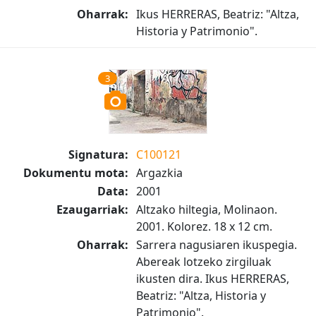
Oharrak:
Ikus HERRERAS, Beatriz: "Altza,
Historia y Patrimonio".
3
Signatura:
C100121
Dokumentu mota:
Argazkia
Data:
2001
Ezaugarriak:
Altzako hiltegia, Molinaon.
2001. Kolorez. 18 x 12 cm.
Oharrak:
Sarrera nagusiaren ikuspegia.
Abereak lotzeko zirgiluak
ikusten dira. Ikus HERRERAS,
Beatriz: "Altza, Historia y
Patrimonio".