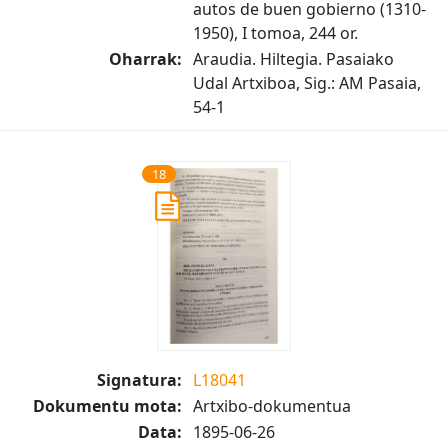
autos de buen gobierno (1310-
1950), I tomoa, 244 or.
Oharrak:
Araudia. Hiltegia. Pasaiako
Udal Artxiboa, Sig.: AM Pasaia,
54-1
18
Signatura:
L18041
Dokumentu mota:
Artxibo-dokumentua
Data:
1895-06-26