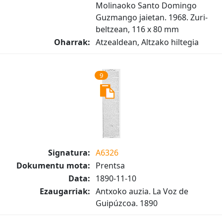
Molinaoko Santo Domingo
Guzmango jaietan. 1968. Zuri-
beltzean, 116 x 80 mm
Oharrak:
Atzealdean, Altzako hiltegia
9
Signatura:
A6326
Dokumentu mota:
Prentsa
Data:
1890-11-10
Ezaugarriak:
Antxoko auzia. La Voz de
Guipúzcoa. 1890