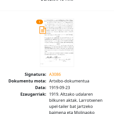
1
Signatura:
A3086
Dokumentu mota:
Artxibo-dokumentua
Data:
1919-09-23
Ezaugarriak:
1919. Altzako udalaren
bilkuren aktak. Larrotxenen
upel-tailer bat jartzeko
baimena eta Molinaoko