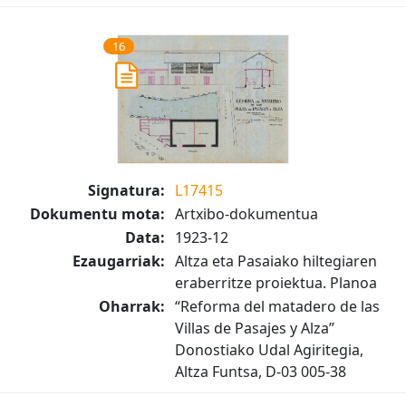
16
Signatura:
L17415
Dokumentu mota:
Artxibo-dokumentua
Data:
1923-12
Ezaugarriak:
Altza eta Pasaiako hiltegiaren
eraberritze proiektua. Planoa
Oharrak:
“Reforma del matadero de las
Villas de Pasajes y Alza”
Donostiako Udal Agiritegia,
Altza Funtsa, D-03 005-38