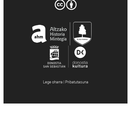
Lege oharra | Pribatutasuna