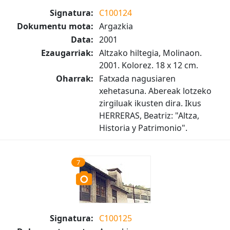
Signatura:
C100124
Dokumentu mota:
Argazkia
Data:
2001
Ezaugarriak:
Altzako hiltegia, Molinaon.
2001. Kolorez. 18 x 12 cm.
Oharrak:
Fatxada nagusiaren
xehetasuna. Abereak lotzeko
zirgiluak ikusten dira. Ikus
HERRERAS, Beatriz: "Altza,
Historia y Patrimonio".
7
Signatura:
C100125