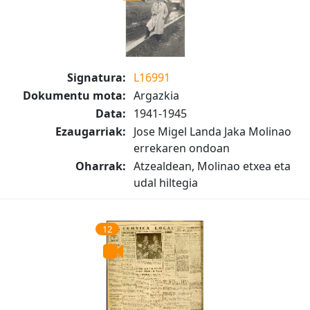
Signatura:
L16991
Dokumentu mota:
Argazkia
Data:
1941-1945
Ezaugarriak:
Jose Migel Landa Jaka Molinao
errekaren ondoan
Oharrak:
Atzealdean, Molinao etxea eta
udal hiltegia
12