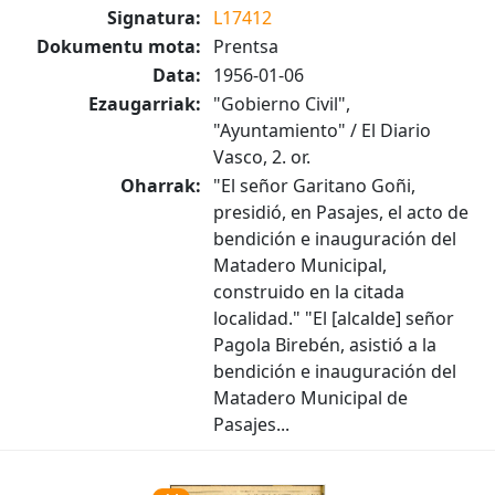
Signatura:
L17412
Dokumentu mota:
Prentsa
Data:
1956-01-06
Ezaugarriak:
"Gobierno Civil",
"Ayuntamiento" / El Diario
Vasco, 2. or.
Oharrak:
"El señor Garitano Goñi,
presidió, en Pasajes, el acto de
bendición e inauguración del
Matadero Municipal,
construido en la citada
localidad." "El [alcalde] señor
Pagola Birebén, asistió a la
bendición e inauguración del
Matadero Municipal de
Pasajes...