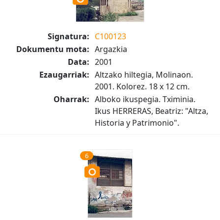
Signatura:
C100123
Dokumentu mota:
Argazkia
Data:
2001
Ezaugarriak:
Altzako hiltegia, Molinaon.
2001. Kolorez. 18 x 12 cm.
Oharrak:
Alboko ikuspegia. Tximinia.
Ikus HERRERAS, Beatriz: "Altza,
Historia y Patrimonio".
6