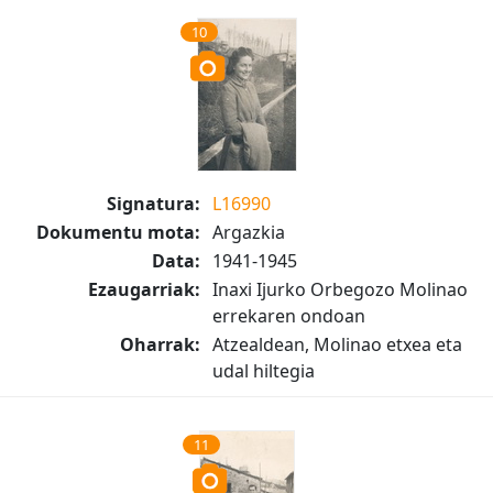
10
Signatura:
L16990
Dokumentu mota:
Argazkia
Data:
1941-1945
Ezaugarriak:
Inaxi Ijurko Orbegozo Molinao
errekaren ondoan
Oharrak:
Atzealdean, Molinao etxea eta
udal hiltegia
11