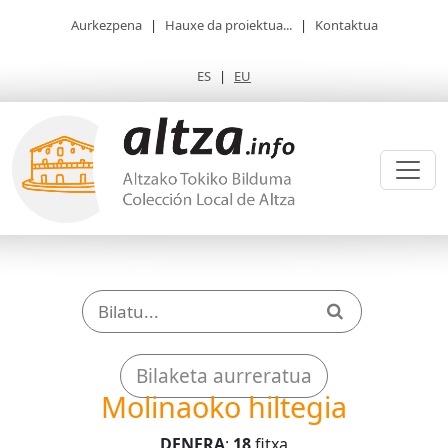
Aurkezpena
|
Hauxe da proiektua...
|
Kontaktua
ES
|
EU
Bilaketa aurreratua
Molinaoko hiltegia
DENERA
:
18
fitxa