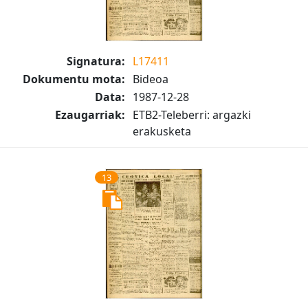
Signatura:
L17411
Dokumentu mota:
Bideoa
Data:
1987-12-28
Ezaugarriak:
ETB2-Teleberri: argazki
erakusketa
13