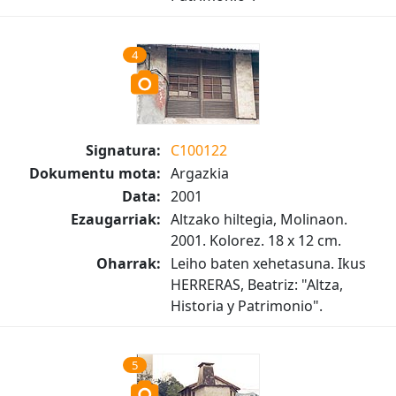
4
Signatura:
C100122
Dokumentu mota:
Argazkia
Data:
2001
Ezaugarriak:
Altzako hiltegia, Molinaon.
2001. Kolorez. 18 x 12 cm.
Oharrak:
Leiho baten xehetasuna. Ikus
HERRERAS, Beatriz: "Altza,
Historia y Patrimonio".
5