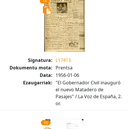
14
Signatura:
L17413
Dokumentu mota:
Prentsa
Data:
1956-01-06
Ezaugarriak:
"El Gobernador Civil inauguró
el nuevo Matadero de
Pasajes" / La Voz de España, 2.
or.
15