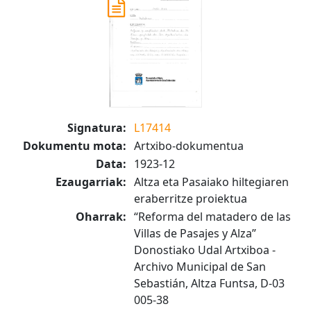
Signatura:
L17414
Dokumentu mota:
Artxibo-dokumentua
Data:
1923-12
Ezaugarriak:
Altza eta Pasaiako hiltegiaren
eraberritze proiektua
Oharrak:
“Reforma del matadero de las
Villas de Pasajes y Alza”
Donostiako Udal Artxiboa -
Archivo Municipal de San
Sebastián, Altza Funtsa, D-03
005-38