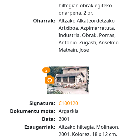
hiltegian obrak egiteko
onarpena. 2 or.
Oharrak:
Altzako Alkateordetzako
Artxiboa. Azpimarratuta.
Industria. Obrak. Porras,
Antonio. Zugasti, Anselmo.
Matxain, Jose
2
Signatura:
C100120
Dokumentu mota:
Argazkia
Data:
2001
Ezaugarriak:
Altzako hiltegia, Molinaon.
2001. Kolorez. 18 x 12 cm.