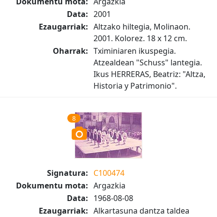
Dokumentu mota:
Argazkia
Data:
2001
Ezaugarriak:
Altzako hiltegia, Molinaon.
2001. Kolorez. 18 x 12 cm.
Oharrak:
Tximiniaren ikuspegia.
Atzealdean "Schuss" lantegia.
Ikus HERRERAS, Beatriz: "Altza,
Historia y Patrimonio".
8
Signatura:
C100474
Dokumentu mota:
Argazkia
Data:
1968-08-08
Ezaugarriak:
Alkartasuna dantza taldea