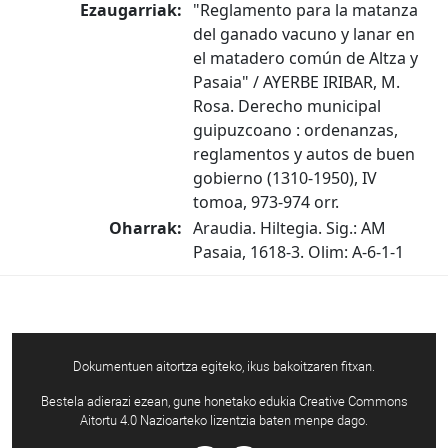
Ezaugarriak:
"Reglamento para la matanza
del ganado vacuno y lanar en
el matadero común de Altza y
Pasaia" / AYERBE IRIBAR, M.
Rosa. Derecho municipal
guipuzcoano : ordenanzas,
reglamentos y autos de buen
gobierno (1310-1950), IV
tomoa, 973-974 orr.
Oharrak:
Araudia. Hiltegia. Sig.: AM
Pasaia, 1618-3. Olim: A-6-1-1
Dokumentuen aitortza egiteko, ikus bakoitzaren fitxan.
Bestela adierazi ezean, gune honetako edukia Creative Commons
Aitortu 4.0 Nazioarteko lizentzia baten menpe dago.