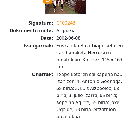
Signatura:
C100248
Dokumentu mota:
Argazkia
Data:
2002-06-08
Ezaugarriak:
Euskadiko Bola Txapelketaren
sari banaketa Herrerako
bolatokian. Kolorez. 115 x 169
cm.
Oharrak:
Txapelketaren sailkapena hau
izan zen: 1. Antonio Goenaga,
68 birla; 2. Luis Aizpeolea, 68
birla; 3. Julio Izarra, 65 birla;
Xepeiño Agirre, 65 birla; Joxe
Ugalde, 63 birla. Altzathlon,
bola-jokoa