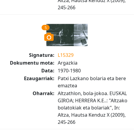
Altza, Hautsa Kenduz X (2009),
245-266
5
Signatura:
L15329
Dokumentu mota:
Argazkia
Data:
1970-1980
Ezaugarriak:
Patxi Lazkano bolaria eta bere
emaztea
Oharrak:
Altzathlon, bola-jokoa. EUSKAL
GIROA; HERRERA K.E..: "Altzako
bolatokiak eta bolariak", In:
Altza, Hautsa Kenduz X (2009),
245-266