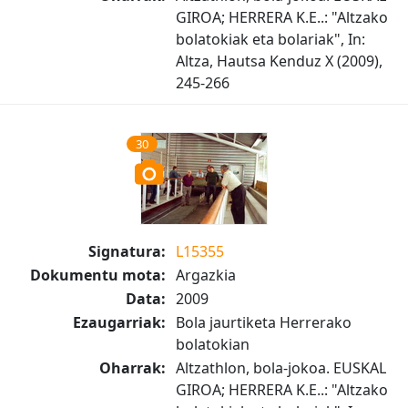
GIROA; HERRERA K.E..: "Altzako
bolatokiak eta bolariak", In:
Altza, Hautsa Kenduz X (2009),
245-266
30
Signatura:
L15355
Dokumentu mota:
Argazkia
Data:
2009
Ezaugarriak:
Bola jaurtiketa Herrerako
bolatokian
Oharrak:
Altzathlon, bola-jokoa. EUSKAL
GIROA; HERRERA K.E..: "Altzako