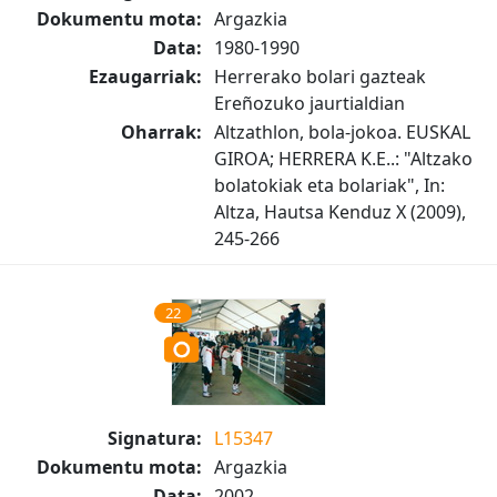
Dokumentu mota:
Argazkia
Data:
1980-1990
Ezaugarriak:
Herrerako bolari gazteak
Ereñozuko jaurtialdian
Oharrak:
Altzathlon, bola-jokoa. EUSKAL
GIROA; HERRERA K.E..: "Altzako
bolatokiak eta bolariak", In:
Altza, Hautsa Kenduz X (2009),
245-266
22
Signatura:
L15347
Dokumentu mota:
Argazkia
Data:
2002