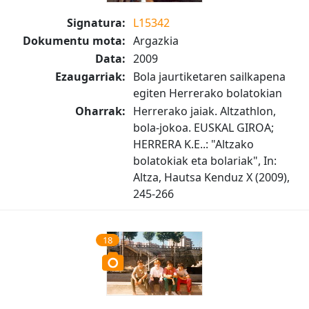
Signatura:
L15342
Dokumentu mota:
Argazkia
Data:
2009
Ezaugarriak:
Bola jaurtiketaren sailkapena
egiten Herrerako bolatokian
Oharrak:
Herrerako jaiak. Altzathlon,
bola-jokoa. EUSKAL GIROA;
HERRERA K.E..: "Altzako
bolatokiak eta bolariak", In:
Altza, Hautsa Kenduz X (2009),
245-266
18