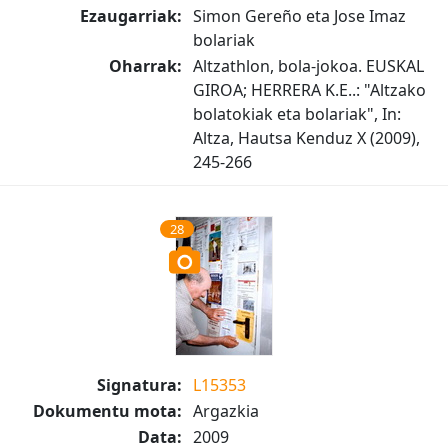
Ezaugarriak:
Simon Gereño eta Jose Imaz
bolariak
Oharrak:
Altzathlon, bola-jokoa. EUSKAL
GIROA; HERRERA K.E..: "Altzako
bolatokiak eta bolariak", In:
Altza, Hautsa Kenduz X (2009),
245-266
28
Signatura:
L15353
Dokumentu mota:
Argazkia
Data:
2009