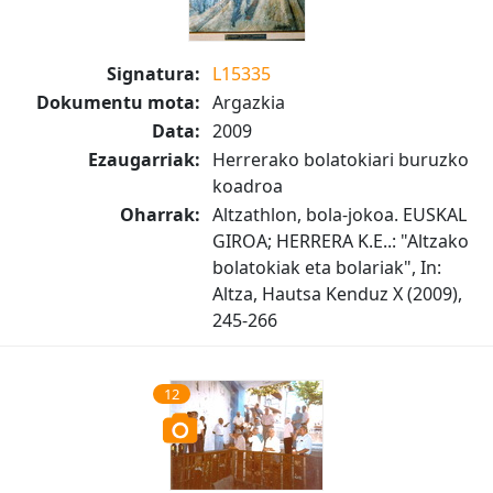
Signatura:
L15335
Dokumentu mota:
Argazkia
Data:
2009
Ezaugarriak:
Herrerako bolatokiari buruzko
koadroa
Oharrak:
Altzathlon, bola-jokoa. EUSKAL
GIROA; HERRERA K.E..: "Altzako
bolatokiak eta bolariak", In:
Altza, Hautsa Kenduz X (2009),
245-266
12