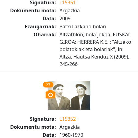
Signatura:
L15351
Dokumentu mota:
Argazkia
Data:
2009
Ezaugarriak:
Patxi Lazkano bolari
Oharrak:
Altzathlon, bola-jokoa. EUSKAL
GIROA; HERRERA K.E..: "Altzako
bolatokiak eta bolariak", In:
Altza, Hautsa Kenduz X (2009),
245-266
27
Signatura:
L15352
Dokumentu mota:
Argazkia
Data:
1960-1970