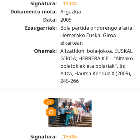
Signatura:
L15344
Dokumentu mota:
Argazkia
Data:
2009
Ezaugarriak:
Bola partida ondorengo afaria
Herrerako Euskal Giroa
elkartean
Oharrak:
Altzathlon, bola-jokoa. EUSKAL
GIROA; HERRERA K.E..: "Altzako
bolatokiak eta bolariak", In:
Altza, Hautsa Kenduz X (2009),
245-266
20
Signatura:
L15345