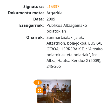
Signatura:
L15337
Dokumentu mota:
Argazkia
Data:
2009
Ezaugarriak:
Publikoa Altzagainako
bolatokian
Oharrak:
Sanmartzialak, jaiak.
Altzathlon, bola-jokoa. EUSKAL
GIROA; HERRERA K.E..: "Altzako
bolatokiak eta bolariak", In:
Altza, Hautsa Kenduz X (2009),
245-266
13