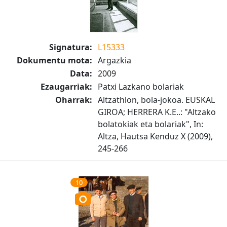
Signatura:
L15333
Dokumentu mota:
Argazkia
Data:
2009
Ezaugarriak:
Patxi Lazkano bolariak
Oharrak:
Altzathlon, bola-jokoa. EUSKAL
GIROA; HERRERA K.E..: "Altzako
bolatokiak eta bolariak", In:
Altza, Hautsa Kenduz X (2009),
245-266
10