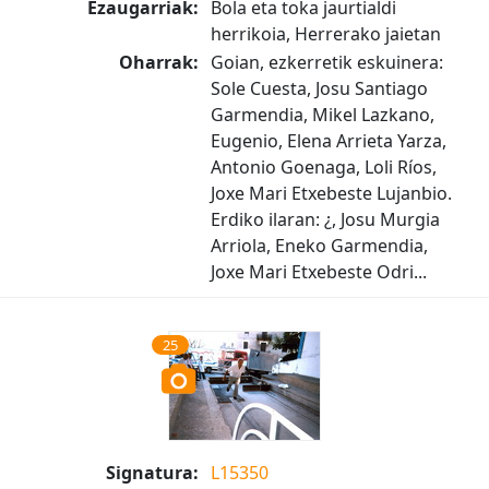
Ezaugarriak:
Bola eta toka jaurtialdi
herrikoia, Herrerako jaietan
Oharrak:
Goian, ezkerretik eskuinera:
Sole Cuesta, Josu Santiago
Garmendia, Mikel Lazkano,
Eugenio, Elena Arrieta Yarza,
Antonio Goenaga, Loli Ríos,
Joxe Mari Etxebeste Lujanbio.
Erdiko ilaran: ¿, Josu Murgia
Arriola, Eneko Garmendia,
Joxe Mari Etxebeste Odri...
25
Signatura:
L15350