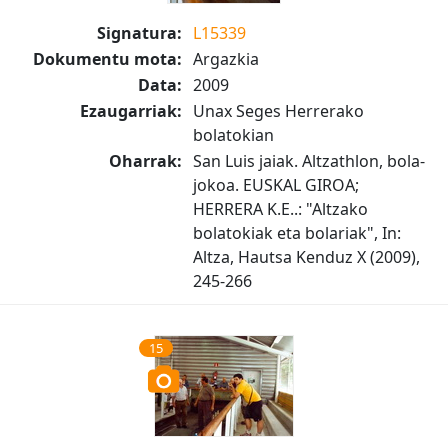
Signatura:
L15339
Dokumentu mota:
Argazkia
Data:
2009
Ezaugarriak:
Unax Seges Herrerako
bolatokian
Oharrak:
San Luis jaiak. Altzathlon, bola-
jokoa. EUSKAL GIROA;
HERRERA K.E..: "Altzako
bolatokiak eta bolariak", In:
Altza, Hautsa Kenduz X (2009),
245-266
15