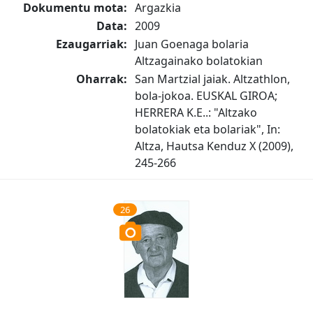
Dokumentu mota:
Argazkia
Data:
2009
Ezaugarriak:
Juan Goenaga bolaria
Altzagainako bolatokian
Oharrak:
San Martzial jaiak. Altzathlon,
bola-jokoa. EUSKAL GIROA;
HERRERA K.E..: "Altzako
bolatokiak eta bolariak", In:
Altza, Hautsa Kenduz X (2009),
245-266
26