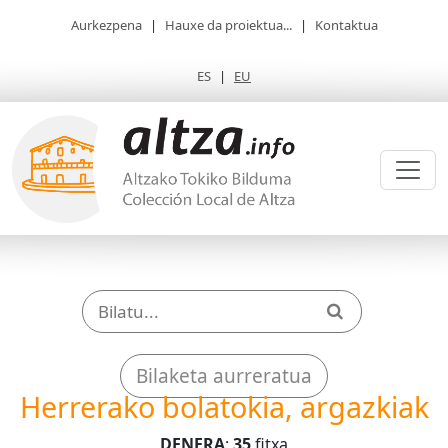
Aurkezpena
|
Hauxe da proiektua...
|
Kontaktua
ES
|
EU
Bilaketa aurreratua
Herrerako bolatokia, argazkiak
DENERA
:
35
fitxa