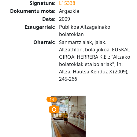
Signatura:
L15338
Dokumentu mota:
Argazkia
Data:
2009
Ezaugarriak:
Publikoa Altzagainako
bolatokian
Oharrak:
Sanmartzialak, jaiak.
Altzathlon, bola-jokoa. EUSKAL
GIROA; HERRERA K.E..: "Altzako
bolatokiak eta bolariak", In:
Altza, Hautsa Kenduz X (2009),
245-266
14