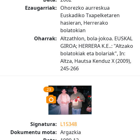
Ezaugarriak:
Ohorezko aurreskua
Euskadiko Txapelketaren
hasieran, Herrerako
bolatokian
Oharrak:
Altzathlon, bola-jokoa. EUSKAL
GIROA; HERRERA K.E..: "Altzako
bolatokiak eta bolariak", In:
Altza, Hautsa Kenduz X (2009),
245-266
23
Signatura:
L15348
Dokumentu mota:
Argazkia