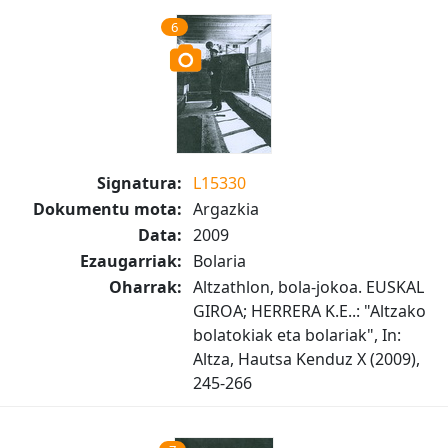
6
Signatura:
L15330
Dokumentu mota:
Argazkia
Data:
2009
Ezaugarriak:
Bolaria
Oharrak:
Altzathlon, bola-jokoa. EUSKAL
GIROA; HERRERA K.E..: "Altzako
bolatokiak eta bolariak", In:
Altza, Hautsa Kenduz X (2009),
245-266