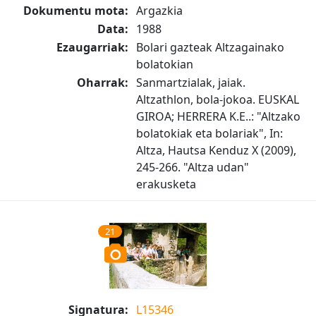
Dokumentu mota:
Argazkia
Data:
1988
Ezaugarriak:
Bolari gazteak Altzagainako
bolatokian
Oharrak:
Sanmartzialak, jaiak.
Altzathlon, bola-jokoa. EUSKAL
GIROA; HERRERA K.E..: "Altzako
bolatokiak eta bolariak", In:
Altza, Hautsa Kenduz X (2009),
245-266. "Altza udan"
erakusketa
21
Signatura:
L15346