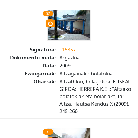
32
Signatura:
L15357
Dokumentu mota:
Argazkia
Data:
2009
Ezaugarriak:
Altzagainako bolatokia
Oharrak:
Altzathlon, bola-jokoa. EUSKAL
GIROA; HERRERA K.E..: "Altzako
bolatokiak eta bolariak", In:
Altza, Hautsa Kenduz X (2009),
245-266
33