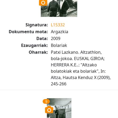
Signatura:
L15332
Dokumentu mota:
Argazkia
Data:
2009
Ezaugarriak:
Bolariak
Oharrak:
Patxi Lazkano. Altzathlon,
bola-jokoa. EUSKAL GIROA;
HERRERA K.E..: "Altzako
bolatokiak eta bolariak", In:
Altza, Hautsa Kenduz X (2009),
245-266
9