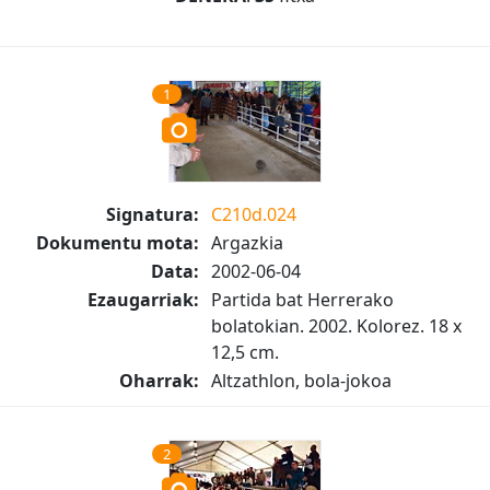
1
Signatura:
C210d.024
Dokumentu mota:
Argazkia
Data:
2002-06-04
Ezaugarriak:
Partida bat Herrerako
bolatokian. 2002. Kolorez. 18 x
12,5 cm.
Oharrak:
Altzathlon, bola-jokoa
2