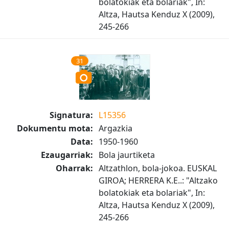
bolatokiak eta bolariak", In:
Altza, Hautsa Kenduz X (2009),
245-266
31
Signatura:
L15356
Dokumentu mota:
Argazkia
Data:
1950-1960
Ezaugarriak:
Bola jaurtiketa
Oharrak:
Altzathlon, bola-jokoa. EUSKAL
GIROA; HERRERA K.E..: "Altzako
bolatokiak eta bolariak", In:
Altza, Hautsa Kenduz X (2009),
245-266