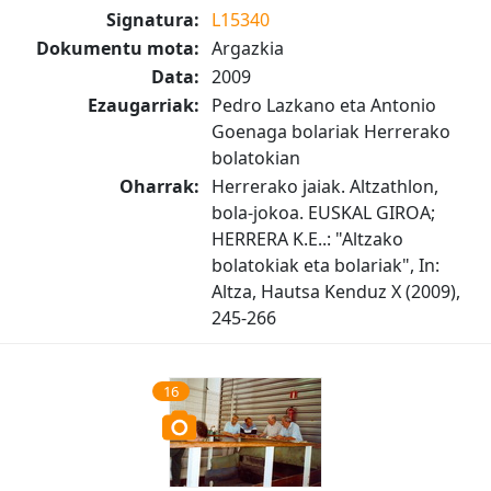
Signatura:
L15340
Dokumentu mota:
Argazkia
Data:
2009
Ezaugarriak:
Pedro Lazkano eta Antonio
Goenaga bolariak Herrerako
bolatokian
Oharrak:
Herrerako jaiak. Altzathlon,
bola-jokoa. EUSKAL GIROA;
HERRERA K.E..: "Altzako
bolatokiak eta bolariak", In:
Altza, Hautsa Kenduz X (2009),
245-266
16