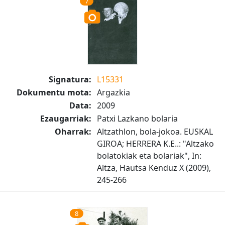
7
Signatura:
L15331
Dokumentu mota:
Argazkia
Data:
2009
Ezaugarriak:
Patxi Lazkano bolaria
Oharrak:
Altzathlon, bola-jokoa. EUSKAL
GIROA; HERRERA K.E..: "Altzako
bolatokiak eta bolariak", In:
Altza, Hautsa Kenduz X (2009),
245-266
8