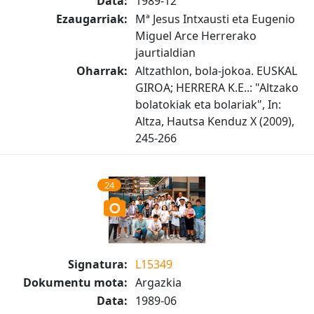
Data:
1989-12
Ezaugarriak:
Mª Jesus Intxausti eta Eugenio
Miguel Arce Herrerako
jaurtialdian
Oharrak:
Altzathlon, bola-jokoa. EUSKAL
GIROA; HERRERA K.E..: "Altzako
bolatokiak eta bolariak", In:
Altza, Hautsa Kenduz X (2009),
245-266
24
Signatura:
L15349
Dokumentu mota:
Argazkia
Data:
1989-06