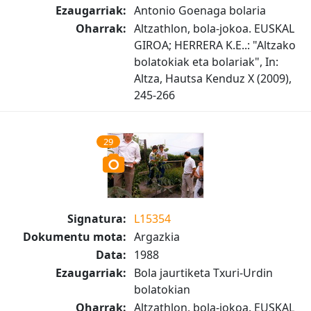
Ezaugarriak:
Antonio Goenaga bolaria
Oharrak:
Altzathlon, bola-jokoa. EUSKAL
GIROA; HERRERA K.E..: "Altzako
bolatokiak eta bolariak", In:
Altza, Hautsa Kenduz X (2009),
245-266
29
Signatura:
L15354
Dokumentu mota:
Argazkia
Data:
1988
Ezaugarriak:
Bola jaurtiketa Txuri-Urdin
bolatokian
Oharrak:
Altzathlon, bola-jokoa. EUSKAL