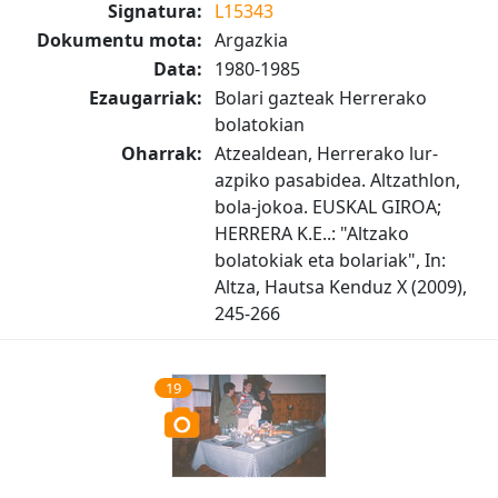
Signatura:
L15343
Dokumentu mota:
Argazkia
Data:
1980-1985
Ezaugarriak:
Bolari gazteak Herrerako
bolatokian
Oharrak:
Atzealdean, Herrerako lur-
azpiko pasabidea. Altzathlon,
bola-jokoa. EUSKAL GIROA;
HERRERA K.E..: "Altzako
bolatokiak eta bolariak", In:
Altza, Hautsa Kenduz X (2009),
245-266
19