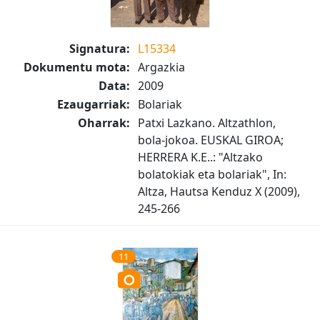
Signatura:
L15334
Dokumentu mota:
Argazkia
Data:
2009
Ezaugarriak:
Bolariak
Oharrak:
Patxi Lazkano. Altzathlon,
bola-jokoa. EUSKAL GIROA;
HERRERA K.E..: "Altzako
bolatokiak eta bolariak", In:
Altza, Hautsa Kenduz X (2009),
245-266
11