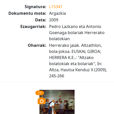
Signatura:
L15341
Dokumentu mota:
Argazkia
Data:
2009
Ezaugarriak:
Pedro Lazkano eta Antonio
Goenaga bolariak Herrerako
bolatokian
Oharrak:
Herrerako jaiak. Altzathlon,
bola-jokoa. EUSKAL GIROA;
HERRERA K.E..: "Altzako
bolatokiak eta bolariak", In:
Altza, Hautsa Kenduz X (2009),
245-266
17