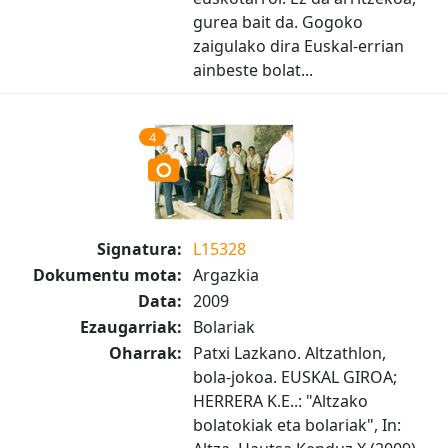
gurea bait da. Gogoko
zaigulako dira Euskal-errian
ainbeste bolat...
4
Signatura:
L15328
Dokumentu mota:
Argazkia
Data:
2009
Ezaugarriak:
Bolariak
Oharrak:
Patxi Lazkano. Altzathlon,
bola-jokoa. EUSKAL GIROA;
HERRERA K.E..: "Altzako
bolatokiak eta bolariak", In: