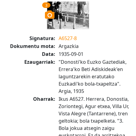
3
Signatura:
A6527-8
Dokumentu mota:
Argazkia
Data:
1935-09-01
Ezaugarriak:
"Donosti'ko Euzko Gaztediak,
Errera'ko Beti Adiskideak'en
laguntzarekin eratutako
Euzkadi'ko bola-txapeltza".
Argia, 1935
Oharrak:
Ikus A6527. Herrera, Donostia,
Zoriontegi, Agur etxea, Villa Ur,
Vista Alegre (Tantarrene), tren
geltokia; bola txapelketa. "3.
Bola jokua atsegin zaigu
euskotarroi. Ez da arritzekoa,