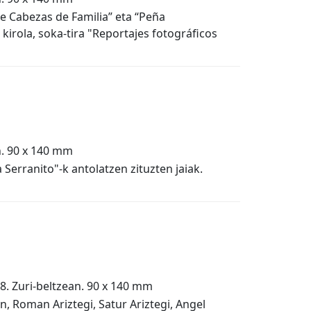
e Cabezas de Familia” eta “Peña
i kirola, soka-tira "Reportajes fotográficos
n. 90 x 140 mm
 Serranito"-k antolatzen zituzten jaiak.
8. Zuri-beltzean. 90 x 140 mm
ón, Roman Ariztegi, Satur Ariztegi, Angel