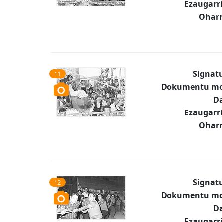
Ezaugarr
Oharr
Signat
11
Dokumentu mo
Da
Ezaugarr
Oharr
Signat
12
Dokumentu mo
Da
Ezaugarr