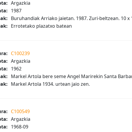
ta:
Argazkia
ta:
1987
iak:
Buruhandiak Arriako jaietan. 1987. Zuri-beltzean. 10 x 
ak:
Errotetako plazatxo batean
ura:
C100239
ta:
Argazkia
ta:
1962
iak:
Markel Artola bere seme Angel Marirekin Santa Barbara
ak:
Markel Artola 1934. urtean jaio zen.
ura:
C100549
ta:
Argazkia
ta:
1968-09