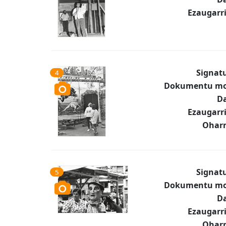
Ezaugarr
Signat
4
Dokumentu mo
Da
Ezaugarr
Oharr
Signat
5
Dokumentu mo
Da
Ezaugarr
Oharr