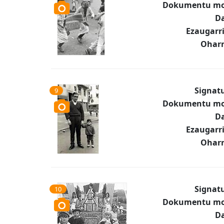
Dokumentu mo
Da
Ezaugarr
Oharr
Signat
9
Dokumentu mo
Da
Ezaugarr
Oharr
Signat
10
Dokumentu mo
Da