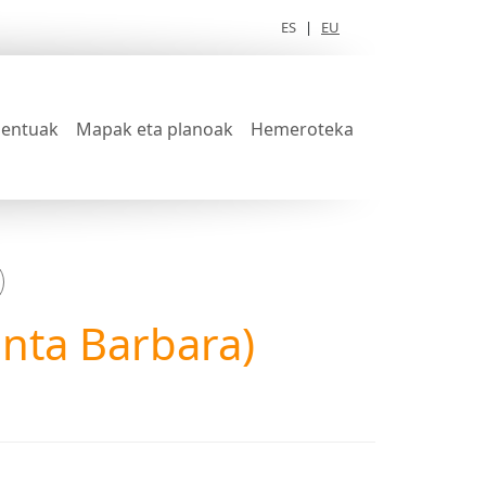
ES
|
EU
entuak
Mapak eta planoak
Hemeroteka
Santa Barbara)