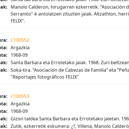
ak:
Manolo Calderon, hirugarren ezkerretik. “Asociación d
Serranito"-k antolatzen zituzten jaiak. Altzathlon, herr
FELIX".
ura:
C100552
ta:
Argazkia
ta:
1968-09
iak:
Santa Barbara eta Errotetako jaiak. 1968. Zuri-beltzea
ak:
Soka-tira. “Asociación de Cabezas de Familia” eta “Peña
"Reportajes fotográficos FELIX"
ura:
C100553
ta:
Argazkia
ta:
1968-09
iak:
Gizon taldea Santa Barbara eta Errotetako jaietan. 196
ak:
Zutik, ezkerretik eskuinera: ¿?, Villena, Manolo Calder