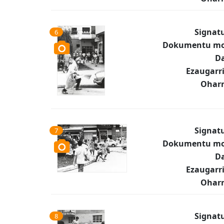
Signat
6
Dokumentu mo
Da
Ezaugarr
Oharr
Signat
7
Dokumentu mo
Da
Ezaugarr
Oharr
Signat
8