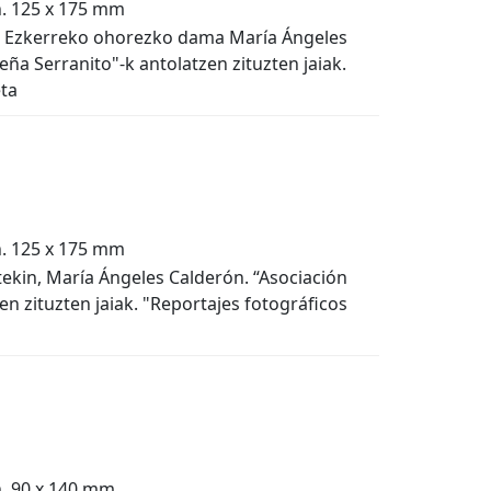
n. 125 x 175 mm
n. Ezkerreko ohorezko dama María Ángeles
eña Serranito"-k antolatzen zituzten jaiak.
eta
n. 125 x 175 mm
ekin, María Ángeles Calderón. “Asociación
en zituzten jaiak. "Reportajes fotográficos
n. 90 x 140 mm