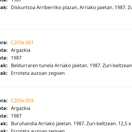
iak:
Diskurtsoa Arriberriko plazan, Arriako jaietan. 1987. Zu
ura:
C203e.061
ta:
Argazkia
ta:
1987
iak:
Beldurraren tunela Arriako jaietan. 1987. Zuri-beltzean
ak:
Erroteta auzoan zegoen
ura:
C203e.059
ta:
Argazkia
ta:
1987
iak:
Buruhandia Arriako jaietan. 1987. Zuri-beltzean. 12,5 x
ak:
Erroteta auzoan zegoen