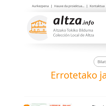
Aurkezpena
|
Hauxe da proiektua...
|
Kontaktua
Errotetako ja