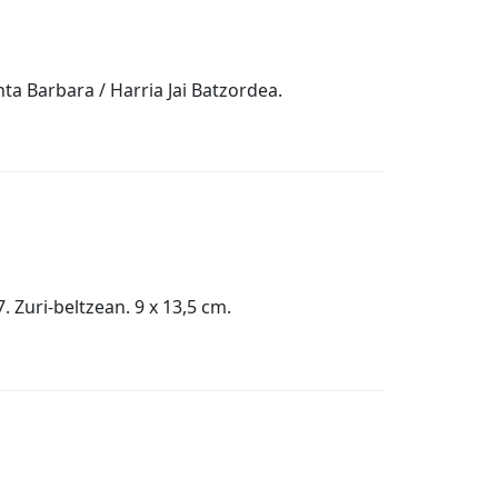
anta Barbara / Harria Jai Batzordea.
 Zuri-beltzean. 9 x 13,5 cm.