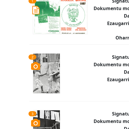
Signat
1
Dokumentu mo
Da
Ezaugarr
Oharr
Signat
2
Dokumentu mo
Da
Ezaugarr
Signat
3
Dokumentu mo
Da