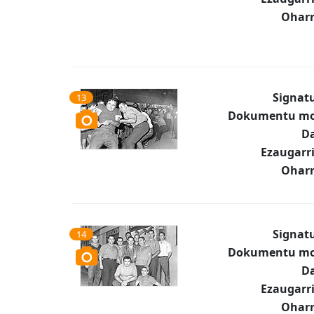
Oharr
Signat
13
Dokumentu mo
Da
Ezaugarr
Oharr
Signat
14
Dokumentu mo
Da
Ezaugarr
Oharr