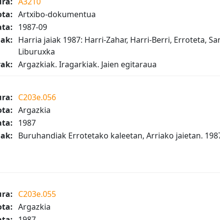
ura:
A3210
ta:
Artxibo-dokumentua
ta:
1987-09
iak:
Harria jaiak 1987: Harri-Zahar, Harri-Berri, Erroteta, S
Liburuxka
ak:
Argazkiak. Iragarkiak. Jaien egitaraua
ura:
C203e.056
ta:
Argazkia
ta:
1987
iak:
Buruhandiak Errotetako kaleetan, Arriako jaietan. 1987.
ura:
C203e.055
ta:
Argazkia
ta:
1987