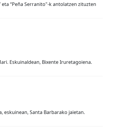
 eta “Peña Serranito"-k antolatzen zituzten
ari. Eskuinaldean, Bixente Iruretagoiena.
a, eskuinean, Santa Barbarako jaietan.