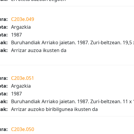
ura:
C203e.049
ta:
Argazkia
ta:
1987
iak:
Buruhandiak Arriako jaietan. 1987. Zuri-beltzean. 19,5 
ak:
Arrizar auzoa ikusten da
ura:
C203e.051
ta:
Argazkia
ta:
1987
iak:
Buruhandiak Arriako jaietan. 1987. Zuri-beltzean. 11 x 
ak:
Arrizar auzoko biribilgunea ikusten da
ura:
C203e.050