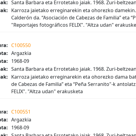
iak:
Santa Barbara eta Errotetako jaiak. 1968. Zuri-beltzea
ak:
Karroza jaietako erreginarekin eta ohorezko dameki
Calderón da. “Asociación de Cabezas de Familia” eta “P
"Reportajes fotográficos FELIX". "Altza udan" erakusk
ura:
C100550
ta:
Argazkia
ta:
1968-09
iak:
Santa Barbara eta Errotetako jaiak. 1968. Zuri-beltzea
ak:
Karroza jaietako erreginarekin eta ohorezko dama bat
de Cabezas de Familia” eta “Peña Serranito"-k antolatz
FELIX". "Altza udan" erakusketa
ura:
C100551
ta:
Argazkia
ta:
1968-09
iak:
Santa Barbara eta Errotetako jaiak. 1968. Zuri-beltzea