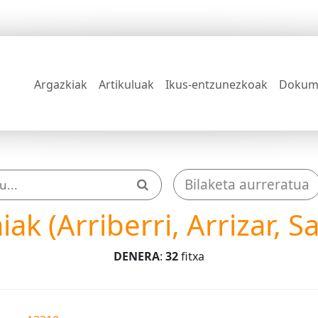
Argazkiak
Artikuluak
Ikus-entzunezkoak
Dokum
Bilaketa aurreratua
iak (Arriberri, Arrizar, 
DENERA
:
32
fitxa