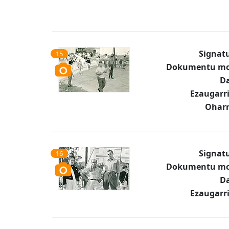
Signat
15
Dokumentu mo
Da
Ezaugarr
Oharr
Signat
16
Dokumentu mo
Da
Ezaugarr