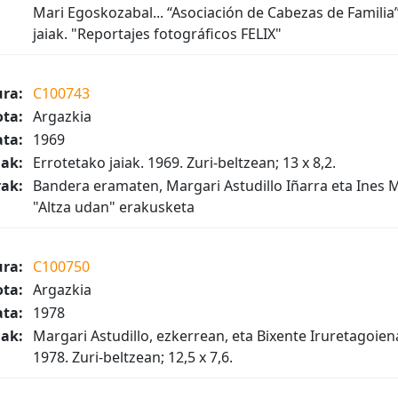
Mari Egoskozabal... “Asociación de Cabezas de Familia”
jaiak. "Reportajes fotográficos FELIX"
ura:
C100743
ta:
Argazkia
ta:
1969
iak:
Errotetako jaiak. 1969. Zuri-beltzean; 13 x 8,2.
ak:
Bandera eramaten, Margari Astudillo Iñarra eta Ines M
"Altza udan" erakusketa
ura:
C100750
ta:
Argazkia
ta:
1978
iak:
Margari Astudillo, ezkerrean, eta Bixente Iruretagoien
1978. Zuri-beltzean; 12,5 x 7,6.