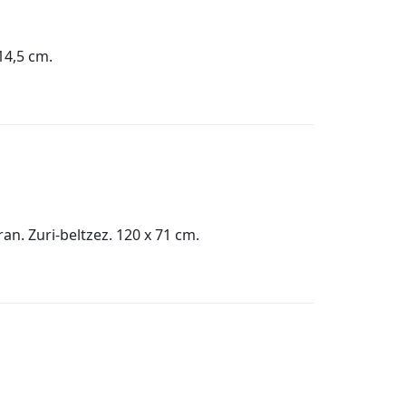
14,5 cm.
n. Zuri-beltzez. 120 x 71 cm.