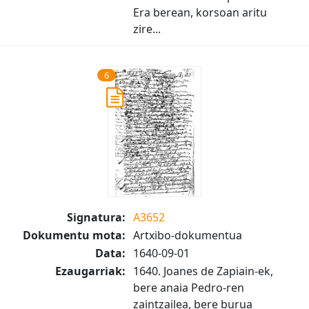
Era berean, korsoan aritu
zire...
6
Signatura:
A3652
Dokumentu mota:
Artxibo-dokumentua
Data:
1640-09-01
Ezaugarriak:
1640. Joanes de Zapiain-ek,
bere anaia Pedro-ren
zaintzailea, bere burua