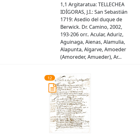
1,1 Argitaratua: TELLECHEA
IDÍGORAS, J.I.: San Sebastián
1719: Asedio del duque de
Berwick. Dr. Camino, 2002,
193-206 orr.. Acular, Aduriz,
Aguinaga, Aienas, Alamulia,
Alapunta, Algarve, Amoeder
(Amoreder, Amueder), Ar...
12