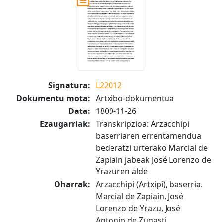
Signatura:
L22012
Dokumentu mota:
Artxibo-dokumentua
Data:
1809-11-26
Ezaugarriak:
Transkripzioa: Arzacchipi
baserriaren errentamendua
bederatzi urterako Marcial de
Zapiain jabeak José Lorenzo de
Yrazuren alde
Oharrak:
Arzacchipi (Artxipi), baserria.
Marcial de Zapiain, José
Lorenzo de Yrazu, José
Antonio de Zugasti.