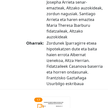
Josepha Arrieta senar-
emazteak, Altzako auzokideak,
zordun nagusiak. Santiago
Arrieta eta haren emaztea
Maria Theresa Ibarburu
fidatzaileak, Altzako
auzokideak
Oharrak:
Zordunek Iparragirre etxea
hipotekatzen dute eta baita
haien errota Albernat
izenekoa, Altza Herrian.
Fidatzaileek Casanova baserria
eta horren ondasunak.
Frantzisko Gaztañaga
Usurbilgo eskribaua
17