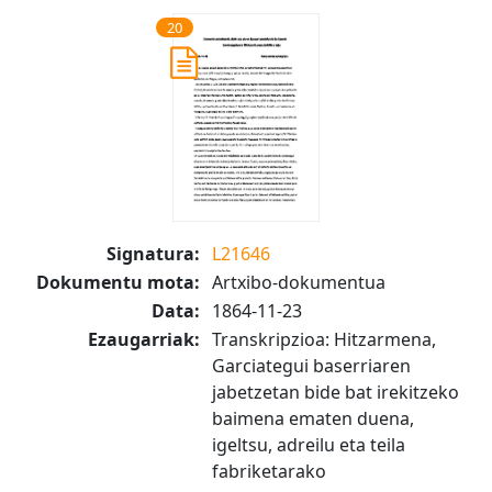
20
Signatura:
L21646
Dokumentu mota:
Artxibo-dokumentua
Data:
1864-11-23
Ezaugarriak:
Transkripzioa: Hitzarmena,
Garciategui baserriaren
jabetzetan bide bat irekitzeko
baimena ematen duena,
igeltsu, adreilu eta teila
fabriketarako