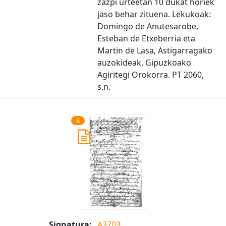
zazpi urteetan 10 dukat horiek
jaso behar zituena. Lekukoak:
Domingo de Anutesarobe,
Esteban de Etxeberria eta
Martin de Lasa, Astigarragako
auzokideak. Gipuzkoako
Agiritegi Orokorra. PT 2060,
s.n.
8
Signatura:
A3703