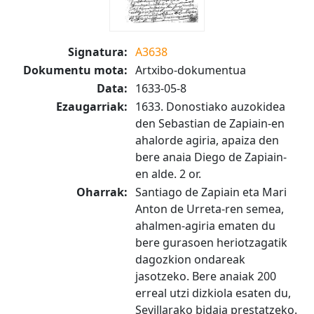
Signatura:
A3638
Dokumentu mota:
Artxibo-dokumentua
Data:
1633-05-8
Ezaugarriak:
1633. Donostiako auzokidea
den Sebastian de Zapiain-en
ahalorde agiria, apaiza den
bere anaia Diego de Zapiain-
en alde. 2 or.
Oharrak:
Santiago de Zapiain eta Mari
Anton de Urreta-ren semea,
ahalmen-agiria ematen du
bere gurasoen heriotzagatik
dagozkion ondareak
jasotzeko. Bere anaiak 200
erreal utzi dizkiola esaten du,
Sevillarako bidaia prestatzeko.