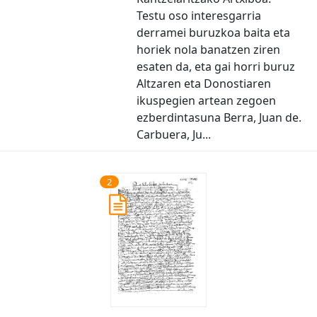
Testu oso interesgarria
derramei buruzkoa baita eta
horiek nola banatzen ziren
esaten da, eta gai horri buruz
Altzaren eta Donostiaren
ikuspegien artean zegoen
ezberdintasuna Berra, Juan de.
Carbuera, Ju...
2