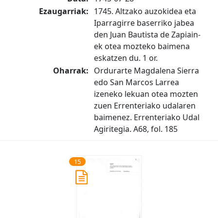
Ezaugarriak:
1745. Altzako auzokidea eta
Iparragirre baserriko jabea
den Juan Bautista de Zapiain-
ek otea mozteko baimena
eskatzen du. 1 or.
Oharrak:
Ordurarte Magdalena Sierra
edo San Marcos Larrea
izeneko lekuan otea mozten
zuen Errenteriako udalaren
baimenez. Errenteriako Udal
Agiritegia. A68, fol. 185
15