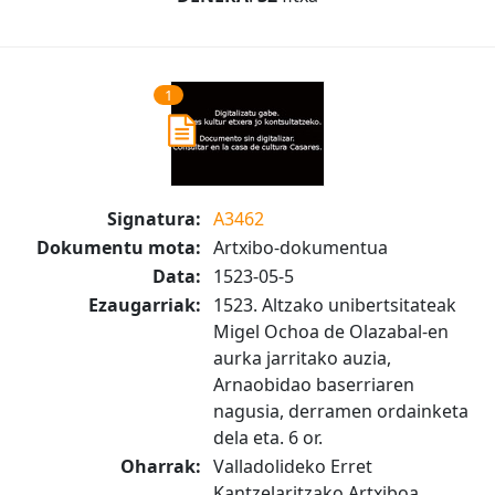
1
Signatura:
A3462
Dokumentu mota:
Artxibo-dokumentua
Data:
1523-05-5
Ezaugarriak:
1523. Altzako unibertsitateak
Migel Ochoa de Olazabal-en
aurka jarritako auzia,
Arnaobidao baserriaren
nagusia, derramen ordainketa
dela eta. 6 or.
Oharrak:
Valladolideko Erret
Kantzelaritzako Artxiboa.