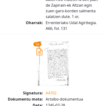
de Zapirain-ek Altzan egin
zuen garo-korden salmenta
salatzen dute. 1 or.
Oharrak:
Errenteriako Udal Agiritegia.
A66, fol. 131
14
Signatura:
A4702
Dokumentu mota:
Artxibo-dokumentua
Data:
1745-07-28