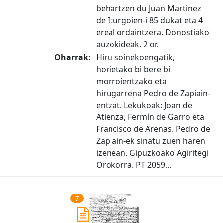
behartzen du Juan Martinez
de Iturgoien-i 85 dukat eta 4
ereal ordaintzera. Donostiako
auzokideak. 2 or.
Oharrak:
Hiru soinekoengatik,
horietako bi bere bi
morroientzako eta
hirugarrena Pedro de Zapiain-
entzat. Lekukoak: Joan de
Atienza, Fermín de Garro eta
Francisco de Arenas. Pedro de
Zapiain-ek sinatu zuen haren
izenean. Gipuzkoako Agiritegi
Orokorra. PT 2059...
7