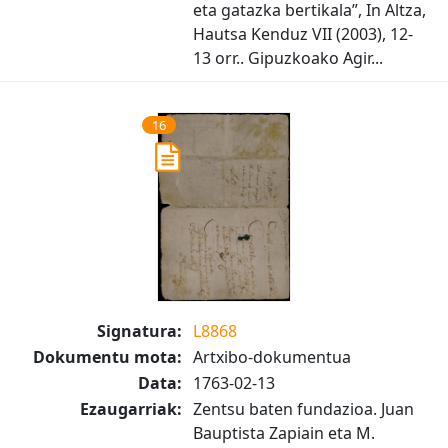
eta gatazka bertikala”, In Altza,
Hautsa Kenduz VII (2003), 12-
13 orr.. Gipuzkoako Agir...
16
Signatura:
L8868
Dokumentu mota:
Artxibo-dokumentua
Data:
1763-02-13
Ezaugarriak:
Zentsu baten fundazioa. Juan
Bauptista Zapiain eta M.