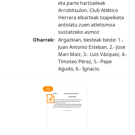
eta parte hartzaileak
Arrobitxulon. Club Atlético
Herrera elkarteak txapelketa
antolatu zuen atletismoa
sustatzeko asmoz
Oharrak:
Argazkian, besteak beste: 1.-
Juan Antonio Esteban, 2.- Jose
Mari Maiz, 3.- Luis Vázquez, 4.-
Timoteo Pérez, 5.- Pepe
Agudo, 6.- Ignacio.
13