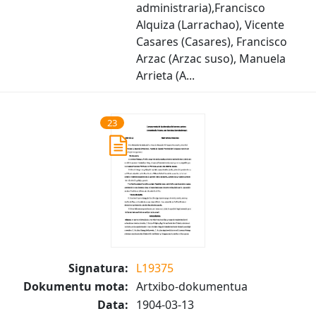
administraria),Francisco
Alquiza (Larrachao), Vicente
Casares (Casares), Francisco
Arzac (Arzac suso), Manuela
Arrieta (A...
23
Signatura:
L19375
Dokumentu mota:
Artxibo-dokumentua
Data:
1904-03-13