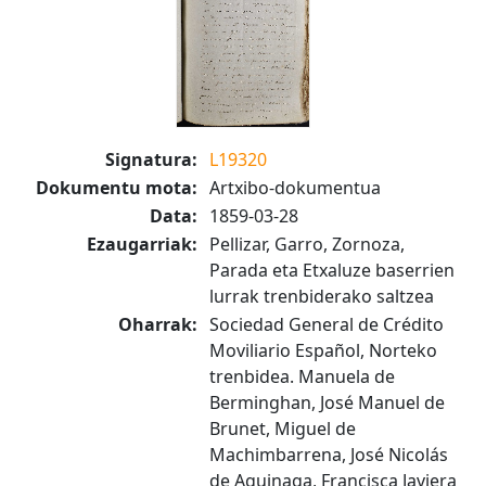
Signatura:
L19320
Dokumentu mota:
Artxibo-dokumentua
Data:
1859-03-28
Ezaugarriak:
Pellizar, Garro, Zornoza,
Parada eta Etxaluze baserrien
lurrak trenbiderako saltzea
Oharrak:
Sociedad General de Crédito
Moviliario Español, Norteko
trenbidea. Manuela de
Berminghan, José Manuel de
Brunet, Miguel de
Machimbarrena, José Nicolás
de Aguinaga, Francisca Javiera