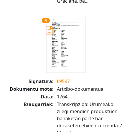
Graciana, be...
5
Signatura:
L9597
Dokumentu mota:
Artxibo-dokumentua
Data:
1764
Ezaugarriak:
Transkripzioa: Urumeako
zilegi-mendien produktuen
banaketan parte har
dezaketen etxeen zerrenda. /