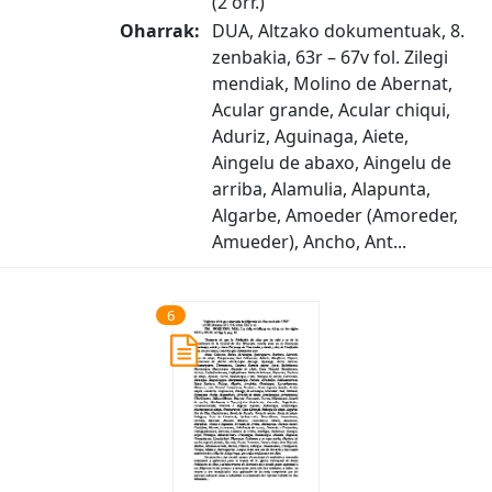
(2 orr.)
Oharrak:
DUA, Altzako dokumentuak, 8.
zenbakia, 63r – 67v fol. Zilegi
mendiak, Molino de Abernat,
Acular grande, Acular chiqui,
Aduriz, Aguinaga, Aiete,
Aingelu de abaxo, Aingelu de
arriba, Alamulia, Alapunta,
Algarbe, Amoeder (Amoreder,
Amueder), Ancho, Ant...
6