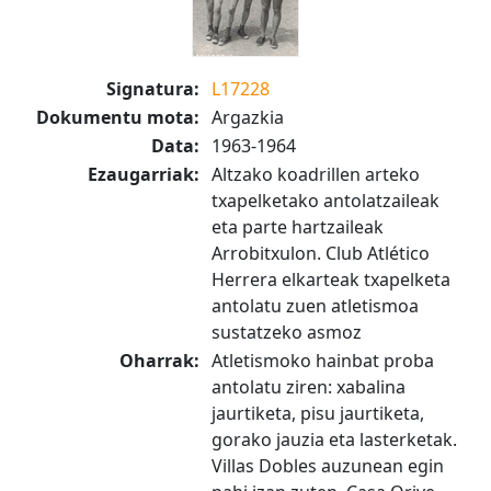
Signatura:
L17228
Dokumentu mota:
Argazkia
Data:
1963-1964
Ezaugarriak:
Altzako koadrillen arteko
txapelketako antolatzaileak
eta parte hartzaileak
Arrobitxulon. Club Atlético
Herrera elkarteak txapelketa
antolatu zuen atletismoa
sustatzeko asmoz
Oharrak:
Atletismoko hainbat proba
antolatu ziren: xabalina
jaurtiketa, pisu jaurtiketa,
gorako jauzia eta lasterketak.
Villas Dobles auzunean egin