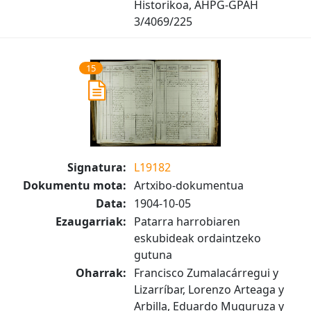
Historikoa, AHPG-GPAH
3/4069/225
15
Signatura:
L19182
Dokumentu mota:
Artxibo-dokumentua
Data:
1904-10-05
Ezaugarriak:
Patarra harrobiaren
eskubideak ordaintzeko
gutuna
Oharrak:
Francisco Zumalacárregui y
Lizarríbar, Lorenzo Arteaga y
Arbilla, Eduardo Muguruza y