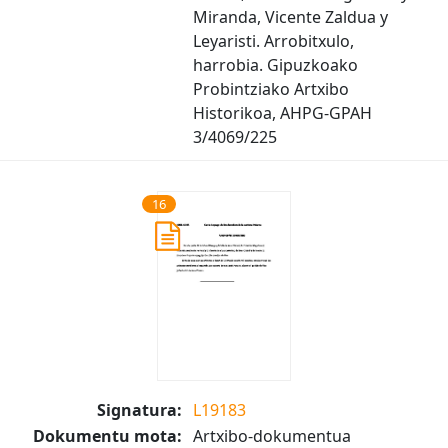
Miranda, Vicente Zaldua y
Leyaristi. Arrobitxulo,
harrobia. Gipuzkoako
Probintziako Artxibo
Historikoa, AHPG-GPAH
3/4069/225
16
Signatura:
L19183
Dokumentu mota:
Artxibo-dokumentua