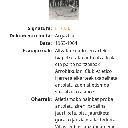
Signatura:
L17226
Dokumentu mota:
Argazkia
Data:
1963-1964
Ezaugarriak:
Altzako koadrillen arteko
txapelketako antolatzaileak
eta parte hartzaileak
Arrobitxulon. Club Atlético
Herrera elkarteak txapelketa
antolatu zuen atletismoa
sustatzeko asmoz
Oharrak:
Atletismoko hainbat proba
antolatu ziren: xabalina
jaurtiketa, pisu jaurtiketa,
gorako jauzia eta lasterketak.
Villas Dobles auzunean egin