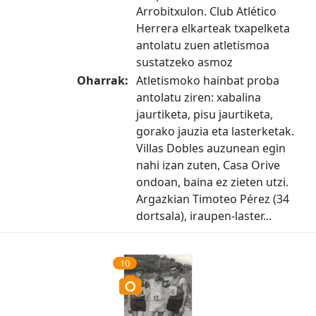
Arrobitxulon. Club Atlético
Herrera elkarteak txapelketa
antolatu zuen atletismoa
sustatzeko asmoz
Oharrak:
Atletismoko hainbat proba
antolatu ziren: xabalina
jaurtiketa, pisu jaurtiketa,
gorako jauzia eta lasterketak.
Villas Dobles auzunean egin
nahi izan zuten, Casa Orive
ondoan, baina ez zieten utzi.
Argazkian Timoteo Pérez (34
dortsala), iraupen-laster...
10