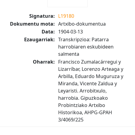
Signatura:
L19180
Dokumentu mota:
Artxibo-dokumentua
Data:
1904-03-13
Ezaugarriak:
Transkripzioa: Patarra
harrobiaren eskubideen
salmenta
Oharrak:
Francisco Zumalacárregui y
Lizarríbar, Lorenzo Arteaga y
Arbilla, Eduardo Muguruza y
Miranda, Vicente Zaldua y
Leyaristi. Arrobitxulo,
harrobia. Gipuzkoako
Probintziako Artxibo
Historikoa, AHPG-GPAH
3/4069/225