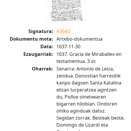
Signatura:
A3643
Dokumentu mota:
Artxibo-dokumentua
Data:
1637-11-30
Ezaugarriak:
1637. Gracia de Miraballes-en
testamentua. 3 or.
Oharrak:
Senarra: Antonio de Leiza,
zendua. Donostian harresitik
kanpo dagoen Santa Katalina
elizan lurperatzea agintzen
du, Polloe oinetxearen
bigarren hilobian. Ondoren
ohiko aginduak datoz.
Segidan zorrak. Besteak beste,
Domingo de Lizardi eta