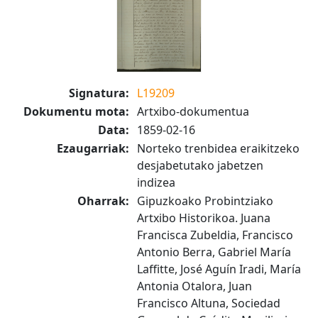
Signatura:
L19209
Dokumentu mota:
Artxibo-dokumentua
Data:
1859-02-16
Ezaugarriak:
Norteko trenbidea eraikitzeko
desjabetutako jabetzen
indizea
Oharrak:
Gipuzkoako Probintziako
Artxibo Historikoa. Juana
Francisca Zubeldia, Francisco
Antonio Berra, Gabriel María
Laffitte, José Aguín Iradi, María
Antonia Otalora, Juan
Francisco Altuna, Sociedad