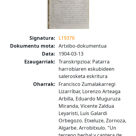
Signatura:
L19376
Dokumentu mota:
Artxibo-dokumentua
Data:
1904-03-13
Ezaugarriak:
Transkripzioa: Patarra
harrobiaren eskubideen
salerosketa eskritura
Oharrak:
Francisco Zumalakarregi
Lizarríbar, Lorenzo Arteaga
Arbilla, Eduardo Muguruza
Miranda, Vicente Zaldua
Leyaristi, Luis Galardi
Orbegozo. Etxeluze, Zornoza,
Algarbe. Arrobitxulo. "Un
terreno herbal y cantera de