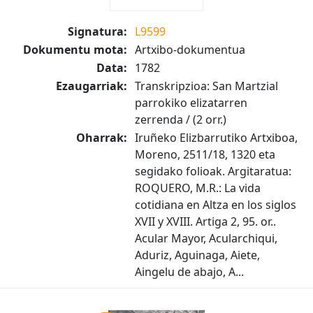
Signatura:
L9599
Dokumentu mota:
Artxibo-dokumentua
Data:
1782
Ezaugarriak:
Transkripzioa: San Martzial
parrokiko elizatarren
zerrenda / (2 orr.)
Oharrak:
Iruñeko Elizbarrutiko Artxiboa,
Moreno, 2511/18, 1320 eta
segidako folioak. Argitaratua:
ROQUERO, M.R.: La vida
cotidiana en Altza en los siglos
XVII y XVIII. Artiga 2, 95. or..
Acular Mayor, Acularchiqui,
Aduriz, Aguinaga, Aiete,
Aingelu de abajo, A...