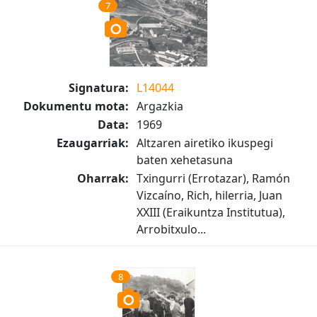
7
Signatura:
L14044
Dokumentu mota:
Argazkia
Data:
1969
Ezaugarriak:
Altzaren airetiko ikuspegi
baten xehetasuna
Oharrak:
Txingurri (Errotazar), Ramón
Vizcaíno, Rich, hilerria, Juan
XXIII (Eraikuntza Institutua),
Arrobitxulo...
8