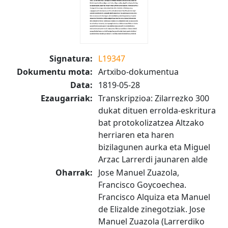
Signatura:
L19347
Dokumentu mota:
Artxibo-dokumentua
Data:
1819-05-28
Ezaugarriak:
Transkripzioa: Zilarrezko 300
dukat dituen errolda-eskritura
bat protokolizatzea Altzako
herriaren eta haren
bizilagunen aurka eta Miguel
Arzac Larrerdi jaunaren alde
Oharrak:
Jose Manuel Zuazola,
Francisco Goycoechea.
Francisco Alquiza eta Manuel
de Elizalde zinegotziak. Jose
Manuel Zuazola (Larrerdiko