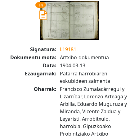
14
Signatura:
L19181
Dokumentu mota:
Artxibo-dokumentua
Data:
1904-03-13
Ezaugarriak:
Patarra harrobiaren
eskubideen salmenta
Oharrak:
Francisco Zumalacárregui y
Lizarríbar, Lorenzo Arteaga y
Arbilla, Eduardo Muguruza y
Miranda, Vicente Zaldua y
Leyaristi. Arrobitxulo,
harrobia. Gipuzkoako
Probintziako Artxibo