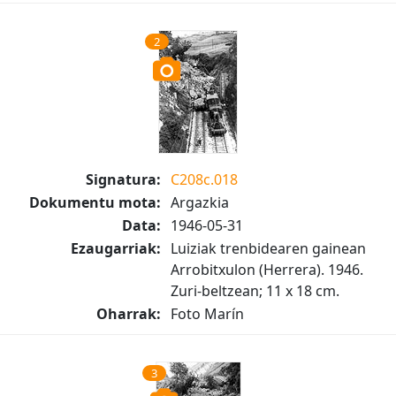
2
Signatura:
C208c.018
Dokumentu mota:
Argazkia
Data:
1946-05-31
Ezaugarriak:
Luiziak trenbidearen gainean
Arrobitxulon (Herrera). 1946.
Zuri-beltzean; 11 x 18 cm.
Oharrak:
Foto Marín
3