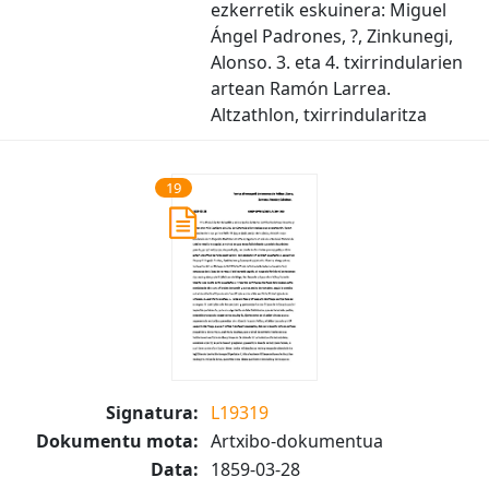
ezkerretik eskuinera: Miguel
Ángel Padrones, ?, Zinkunegi,
Alonso. 3. eta 4. txirrindularien
artean Ramón Larrea.
Altzathlon, txirrindularitza
19
Signatura:
L19319
Dokumentu mota:
Artxibo-dokumentua
Data:
1859-03-28