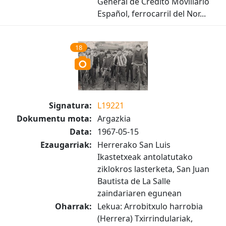
General de Crédito Moviliario
Español, ferrocarril del Nor...
18
Signatura:
L19221
Dokumentu mota:
Argazkia
Data:
1967-05-15
Ezaugarriak:
Herrerako San Luis
Ikastetxeak antolatutako
ziklokros lasterketa, San Juan
Bautista de La Salle
zaindariaren egunean
Oharrak:
Lekua: Arrobitxulo harrobia
(Herrera) Txirrindulariak,