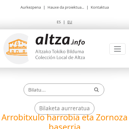
Aurkezpena
|
Hauxe da proiektua...
|
Kontaktua
ES
|
EU
Bilaketa aurreratua
Arrobitxulo harrobia eta Zornoza
baserria