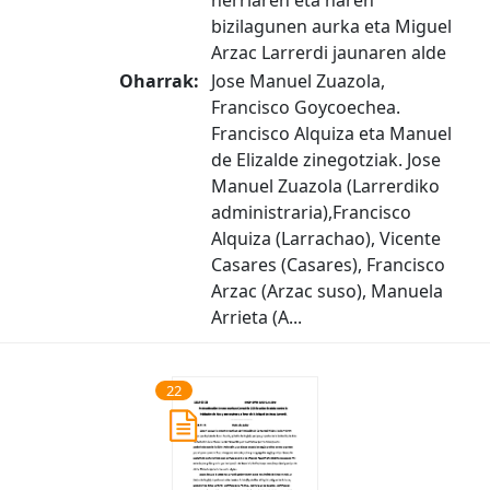
bizilagunen aurka eta Miguel
Arzac Larrerdi jaunaren alde
Oharrak:
Jose Manuel Zuazola,
Francisco Goycoechea.
Francisco Alquiza eta Manuel
de Elizalde zinegotziak. Jose
Manuel Zuazola (Larrerdiko
administraria),Francisco
Alquiza (Larrachao), Vicente
Casares (Casares), Francisco
Arzac (Arzac suso), Manuela
Arrieta (A...
22