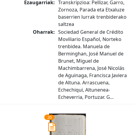
Ezaugarriak:
Transkripzioa: Pellizar, Garro,
Zornoza, Parada eta Etxaluze
baserrien lurrak trenbiderako
saltzea
Oharrak:
Sociedad General de Crédito
Moviliario Español, Norteko
trenbidea. Manuela de
Berminghan, José Manuel de
Brunet, Miguel de
Machimbarrena, José Nicolás
de Aguinaga, Francisca Javiera
de Altuna. Arrascuena,
Echechiqui, Altunenea-
Echeverria, Portuzar. G...
20