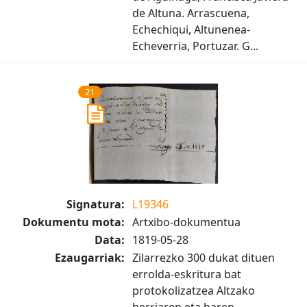
de Altuna. Arrascuena,
Echechiqui, Altunenea-
Echeverria, Portuzar. G...
21
Signatura:
L19346
Dokumentu mota:
Artxibo-dokumentua
Data:
1819-05-28
Ezaugarriak:
Zilarrezko 300 dukat dituen
errolda-eskritura bat
protokolizatzea Altzako
herriaren eta haren