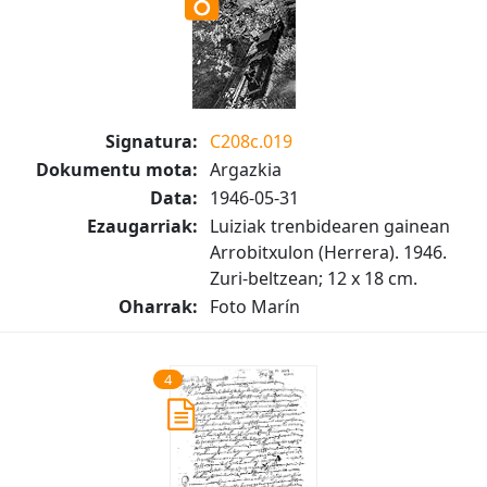
Signatura:
C208c.019
Dokumentu mota:
Argazkia
Data:
1946-05-31
Ezaugarriak:
Luiziak trenbidearen gainean
Arrobitxulon (Herrera). 1946.
Zuri-beltzean; 12 x 18 cm.
Oharrak:
Foto Marín
4