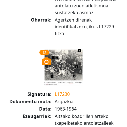
antolatu zuen atletismoa
sustatzeko asmoz
Oharrak:
Agertzen direnak
identifikatzeko, ikus L17229
fitxa
12
Signatura:
L17230
Dokumentu mota:
Argazkia
Data:
1963-1964
Ezaugarriak:
Altzako koadrillen arteko
txapelketako antolatzaileak