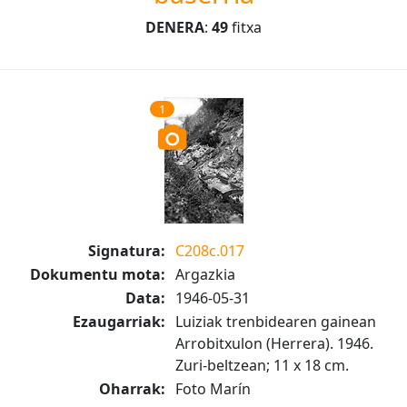
DENERA
:
49
fitxa
1
Signatura:
C208c.017
Dokumentu mota:
Argazkia
Data:
1946-05-31
Ezaugarriak:
Luiziak trenbidearen gainean
Arrobitxulon (Herrera). 1946.
Zuri-beltzean; 11 x 18 cm.
Oharrak:
Foto Marín