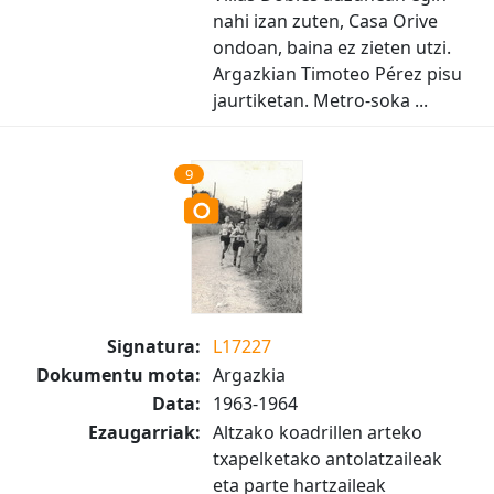
nahi izan zuten, Casa Orive
ondoan, baina ez zieten utzi.
Argazkian Timoteo Pérez pisu
jaurtiketan. Metro-soka ...
9
Signatura:
L17227
Dokumentu mota:
Argazkia
Data:
1963-1964
Ezaugarriak:
Altzako koadrillen arteko
txapelketako antolatzaileak
eta parte hartzaileak