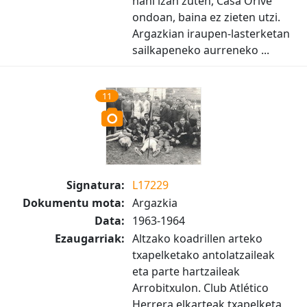
nahi izan zuten, Casa Orive
ondoan, baina ez zieten utzi.
Argazkian iraupen-lasterketan
sailkapeneko aurreneko ...
11
Signatura:
L17229
Dokumentu mota:
Argazkia
Data:
1963-1964
Ezaugarriak:
Altzako koadrillen arteko
txapelketako antolatzaileak
eta parte hartzaileak
Arrobitxulon. Club Atlético
Herrera elkarteak txapelketa