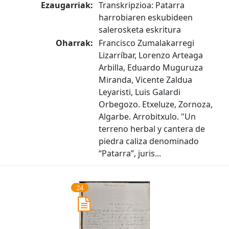
Ezaugarriak:
Transkripzioa: Patarra
harrobiaren eskubideen
salerosketa eskritura
Oharrak:
Francisco Zumalakarregi
Lizarríbar, Lorenzo Arteaga
Arbilla, Eduardo Muguruza
Miranda, Vicente Zaldua
Leyaristi, Luis Galardi
Orbegozo. Etxeluze, Zornoza,
Algarbe. Arrobitxulo. "Un
terreno herbal y cantera de
piedra caliza denominado
“Patarra”, juris...
24