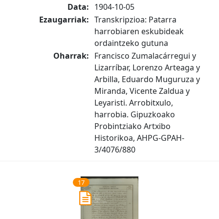
Data:
1904-10-05
Ezaugarriak:
Transkripzioa: Patarra
harrobiaren eskubideak
ordaintzeko gutuna
Oharrak:
Francisco Zumalacárregui y
Lizarríbar, Lorenzo Arteaga y
Arbilla, Eduardo Muguruza y
Miranda, Vicente Zaldua y
Leyaristi. Arrobitxulo,
harrobia. Gipuzkoako
Probintziako Artxibo
Historikoa, AHPG-GPAH-
3/4076/880
17