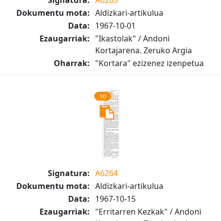
Signatura:
A6263
Dokumentu mota:
Aldizkari-artikulua
Data:
1967-10-01
Ezaugarriak:
"Ikastolak" / Andoni
Kortajarena. Zeruko Argia
Oharrak:
"Kortara" ezizenez izenpetua
10
Signatura:
A6264
Dokumentu mota:
Aldizkari-artikulua
Data:
1967-10-15
Ezaugarriak:
"Erritarren Kezkak" / Andoni