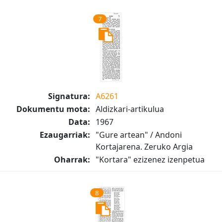
7
Signatura:
A6261
Dokumentu mota:
Aldizkari-artikulua
Data:
1967
Ezaugarriak:
"Gure artean" / Andoni
Kortajarena. Zeruko Argia
Oharrak:
"Kortara" ezizenez izenpetua
8