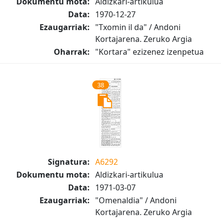
Dokumentu mota:
Aldizkari-artikulua
Data:
1970-12-27
Ezaugarriak:
"Txomin il da" / Andoni
Kortajarena. Zeruko Argia
Oharrak:
"Kortara" ezizenez izenpetua
38
Signatura:
A6292
Dokumentu mota:
Aldizkari-artikulua
Data:
1971-03-07
Ezaugarriak:
"Omenaldia" / Andoni
Kortajarena. Zeruko Argia