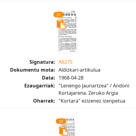
21
Signatura:
A6275
Dokumentu mota:
Aldizkari-artikulua
Data:
1968-04-28
Ezaugarriak:
"Lenengo Jaunartzea" / Andoni
Kortajarena. Zeruko Argia
Oharrak:
"Kortara" ezizenez izenpetua
22