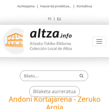
Aurkezpena
|
Hauxe da proiektua...
|
Kontaktua
ES
|
EU
Bilaketa aurreratua
Andoni Kortajarena - Zeruko
Argia