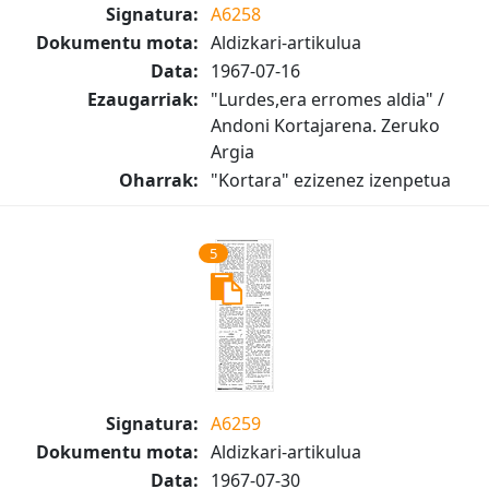
Signatura:
A6258
Dokumentu mota:
Aldizkari-artikulua
Data:
1967-07-16
Ezaugarriak:
"Lurdes,era erromes aldia" /
Andoni Kortajarena. Zeruko
Argia
Oharrak:
"Kortara" ezizenez izenpetua
5
Signatura:
A6259
Dokumentu mota:
Aldizkari-artikulua
Data:
1967-07-30