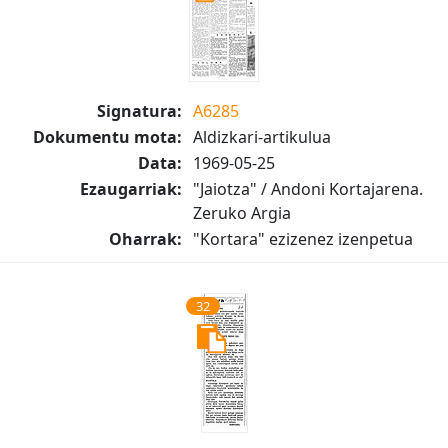
Signatura:
A6285
Dokumentu mota:
Aldizkari-artikulua
Data:
1969-05-25
Ezaugarriak:
"Jaiotza" / Andoni Kortajarena.
Zeruko Argia
Oharrak:
"Kortara" ezizenez izenpetua
32