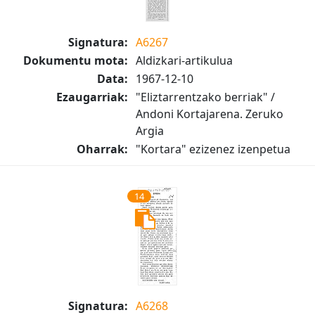
Signatura:
A6267
Dokumentu mota:
Aldizkari-artikulua
Data:
1967-12-10
Ezaugarriak:
"Eliztarrentzako berriak" /
Andoni Kortajarena. Zeruko
Argia
Oharrak:
"Kortara" ezizenez izenpetua
14
Signatura:
A6268