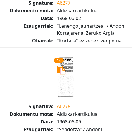
Signatura:
A6277
Dokumentu mota:
Aldizkari-artikulua
Data:
1968-06-02
Ezaugarriak:
"Lenengo Jaunartzea" / Andoni
Kortajarena. Zeruko Argia
Oharrak:
"Kortara" ezizenez izenpetua
24
Signatura:
A6278
Dokumentu mota:
Aldizkari-artikulua
Data:
1968-06-09
Ezaugarriak:
"Sendotza" / Andoni