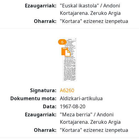
Ezaugarriak:
"Euskal ikastola" / Andoni
Kortajarena. Zeruko Argia
Oharrak:
"Kortara" ezizenez izenpetua
6
Signatura:
A6260
Dokumentu mota:
Aldizkari-artikulua
Data:
1967-08-20
Ezaugarriak:
"Meza berria" / Andoni
Kortajarena. Zeruko Argia
Oharrak:
"Kortara" ezizenez izenpetua