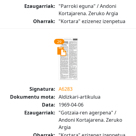
Ezaugarriak:
"Parroki eguna" / Andoni
Kortajarena. Zeruko Argia
Oharrak:
"Kortara" ezizenez izenpetua
29
Signatura:
A6283
Dokumentu mota:
Aldizkari-artikulua
Data:
1969-04-06
Ezaugarriak:
"Gotzaia-ren agerpena" /
Andoni Kortajarena. Zeruko
Argia
Oharrak:
"Kortara" ezizenez izenpetua