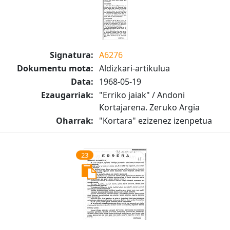
Signatura:
A6276
Dokumentu mota:
Aldizkari-artikulua
Data:
1968-05-19
Ezaugarriak:
"Erriko jaiak" / Andoni
Kortajarena. Zeruko Argia
Oharrak:
"Kortara" ezizenez izenpetua
23