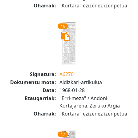
Oharrak:
"Kortara" ezizenez izenpetua
16
Signatura:
A6270
Dokumentu mota:
Aldizkari-artikulua
Data:
1968-01-28
Ezaugarriak:
"Erri-meza" / Andoni
Kortajarena. Zeruko Argia
Oharrak:
"Kortara" ezizenez izenpetua
17