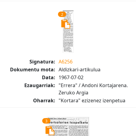
2
Signatura:
A6256
Dokumentu mota:
Aldizkari-artikulua
Data:
1967-07-02
Ezaugarriak:
"Errera" / Andoni Kortajarena.
Zeruko Argia
Oharrak:
"Kortara" ezizenez izenpetua
3