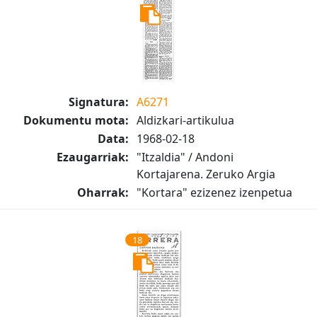
Signatura:
A6271
Dokumentu mota:
Aldizkari-artikulua
Data:
1968-02-18
Ezaugarriak:
"Itzaldia" / Andoni
Kortajarena. Zeruko Argia
Oharrak:
"Kortara" ezizenez izenpetua
18