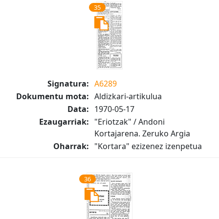
35
Signatura:
A6289
Dokumentu mota:
Aldizkari-artikulua
Data:
1970-05-17
Ezaugarriak:
"Eriotzak" / Andoni
Kortajarena. Zeruko Argia
Oharrak:
"Kortara" ezizenez izenpetua
36