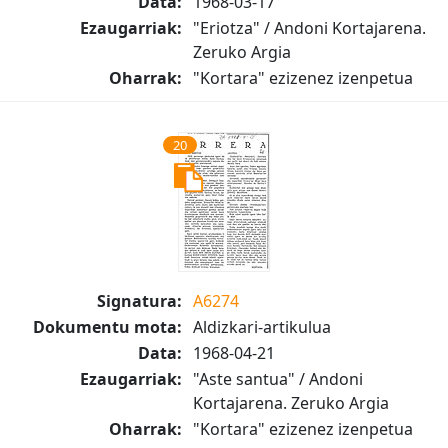
Data:
1968-03-17
Ezaugarriak:
"Eriotza" / Andoni Kortajarena.
Zeruko Argia
Oharrak:
"Kortara" ezizenez izenpetua
20
Signatura:
A6274
Dokumentu mota:
Aldizkari-artikulua
Data:
1968-04-21
Ezaugarriak:
"Aste santua" / Andoni
Kortajarena. Zeruko Argia
Oharrak:
"Kortara" ezizenez izenpetua