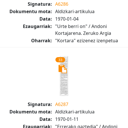
Signatura:
A6286
Dokumentu mota:
Aldizkari-artikulua
Data:
1970-01-04
Ezaugarriak:
"Urte berri on" / Andoni
Kortajarena. Zeruko Argia
Oharrak:
"Kortara" ezizenez izenpetua
33
Signatura:
A6287
Dokumentu mota:
Aldizkari-artikulua
Data:
1970-01-11
Ezaugarriak:
"Errerako gaztedia" / Andoni