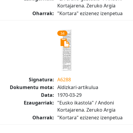
Kortajarena. Zeruko Argia
Oharrak:
"Kortara" ezizenez izenpetua
34
Signatura:
A6288
Dokumentu mota:
Aldizkari-artikulua
Data:
1970-03-29
Ezaugarriak:
"Eusko ikastola" / Andoni
Kortajarena. Zeruko Argia
Oharrak:
"Kortara" ezizenez izenpetua