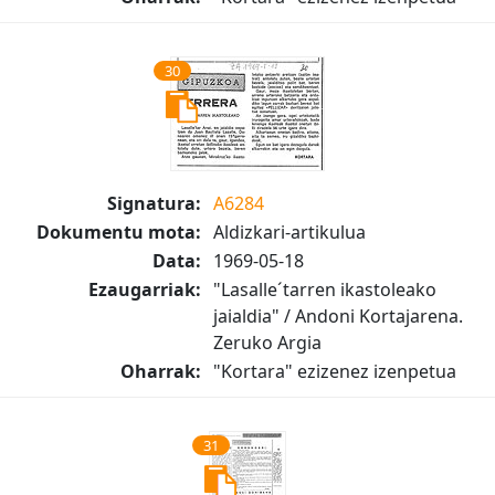
30
Signatura:
A6284
Dokumentu mota:
Aldizkari-artikulua
Data:
1969-05-18
Ezaugarriak:
"Lasalle´tarren ikastoleako
jaialdia" / Andoni Kortajarena.
Zeruko Argia
Oharrak:
"Kortara" ezizenez izenpetua
31