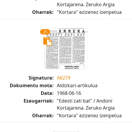
Kortajarena. Zeruko Argia
Oharrak:
"Kortara" ezizenez izenpetua
25
Signatura:
A6279
Dokumentu mota:
Aldizkari-artikulua
Data:
1968-06-16
Ezaugarriak:
"Edesti zati bat" / Andoni
Kortajarena. Zeruko Argia
Oharrak:
"Kortara" ezizenez izenpetua