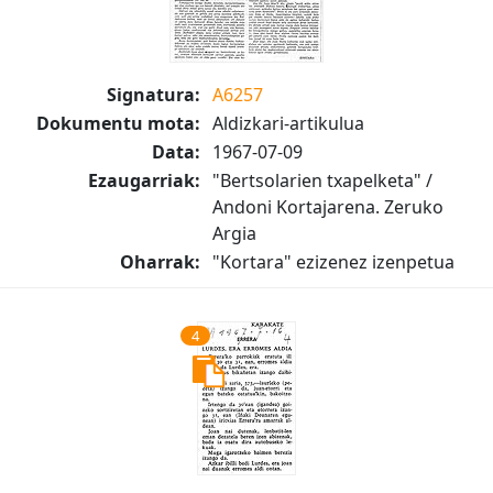
Signatura:
A6257
Dokumentu mota:
Aldizkari-artikulua
Data:
1967-07-09
Ezaugarriak:
"Bertsolarien txapelketa" /
Andoni Kortajarena. Zeruko
Argia
Oharrak:
"Kortara" ezizenez izenpetua
4