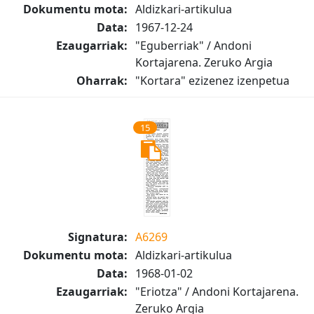
Dokumentu mota:
Aldizkari-artikulua
Data:
1967-12-24
Ezaugarriak:
"Eguberriak" / Andoni
Kortajarena. Zeruko Argia
Oharrak:
"Kortara" ezizenez izenpetua
15
Signatura:
A6269
Dokumentu mota:
Aldizkari-artikulua
Data:
1968-01-02
Ezaugarriak:
"Eriotza" / Andoni Kortajarena.
Zeruko Argia