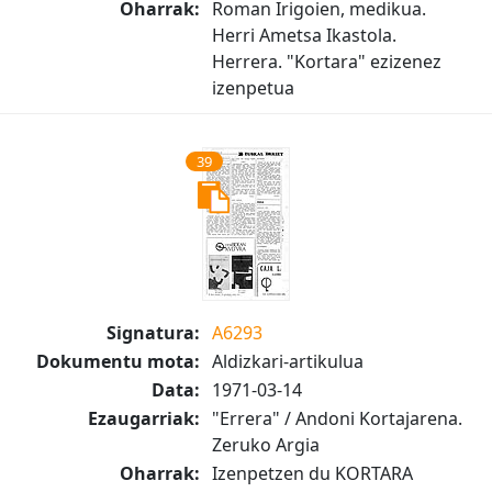
Oharrak:
Roman Irigoien, medikua.
Herri Ametsa Ikastola.
Herrera. "Kortara" ezizenez
izenpetua
39
Signatura:
A6293
Dokumentu mota:
Aldizkari-artikulua
Data:
1971-03-14
Ezaugarriak:
"Errera" / Andoni Kortajarena.
Zeruko Argia
Oharrak:
Izenpetzen du KORTARA