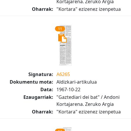
Kortajarena. Zeruko Argia
Oharrak:
"Kortara" ezizenez izenpetua
11
Signatura:
A6265
Dokumentu mota:
Aldizkari-artikulua
Data:
1967-10-22
Ezaugarriak:
"Gaztediari dei bat" / Andoni
Kortajarena. Zeruko Argia
Oharrak:
"Kortara" ezizenez izenpetua