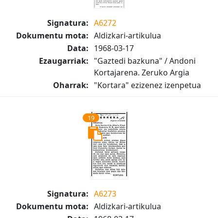
Signatura:
A6272
Dokumentu mota:
Aldizkari-artikulua
Data:
1968-03-17
Ezaugarriak:
"Gaztedi bazkuna" / Andoni
Kortajarena. Zeruko Argia
Oharrak:
"Kortara" ezizenez izenpetua
19
Signatura:
A6273
Dokumentu mota:
Aldizkari-artikulua