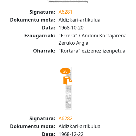
Signatura:
A6281
Dokumentu mota:
Aldizkari-artikulua
Data:
1968-10-20
Ezaugarriak:
"Errera" / Andoni Kortajarena.
Zeruko Argia
Oharrak:
"Kortara" ezizenez izenpetua
28
Signatura:
A6282
Dokumentu mota:
Aldizkari-artikulua
Data:
1968-12-22