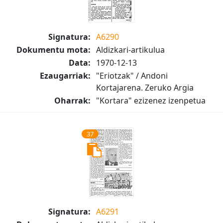
Signatura:
A6290
Dokumentu mota:
Aldizkari-artikulua
Data:
1970-12-13
Ezaugarriak:
"Eriotzak" / Andoni
Kortajarena. Zeruko Argia
Oharrak:
"Kortara" ezizenez izenpetua
37
Signatura:
A6291