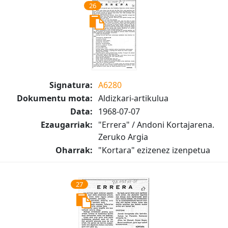
26
Signatura:
A6280
Dokumentu mota:
Aldizkari-artikulua
Data:
1968-07-07
Ezaugarriak:
"Errera" / Andoni Kortajarena.
Zeruko Argia
Oharrak:
"Kortara" ezizenez izenpetua
27