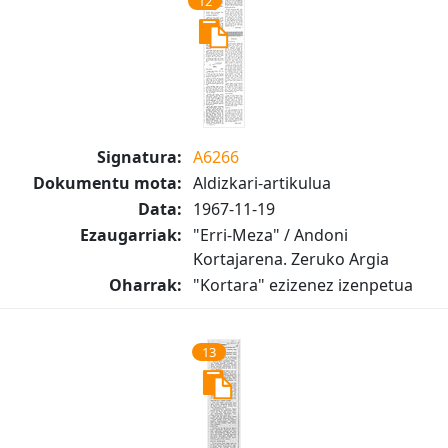
12
Signatura:
A6266
Dokumentu mota:
Aldizkari-artikulua
Data:
1967-11-19
Ezaugarriak:
"Erri-Meza" / Andoni
Kortajarena. Zeruko Argia
Oharrak:
"Kortara" ezizenez izenpetua
13