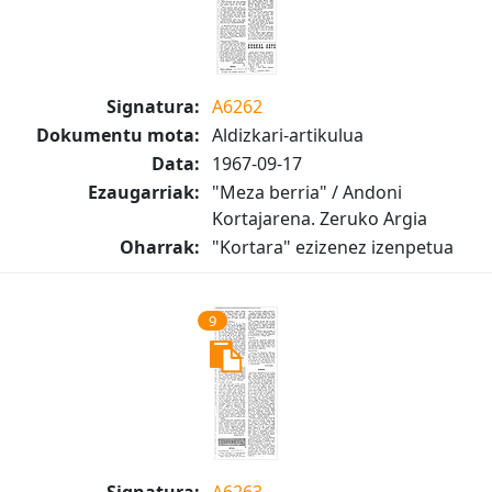
Signatura:
A6262
Dokumentu mota:
Aldizkari-artikulua
Data:
1967-09-17
Ezaugarriak:
"Meza berria" / Andoni
Kortajarena. Zeruko Argia
Oharrak:
"Kortara" ezizenez izenpetua
9