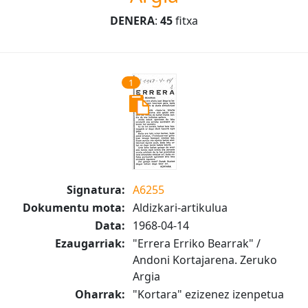
DENERA
:
45
fitxa
1
Signatura:
A6255
Dokumentu mota:
Aldizkari-artikulua
Data:
1968-04-14
Ezaugarriak:
"Errera Erriko Bearrak" /
Andoni Kortajarena. Zeruko
Argia
Oharrak:
"Kortara" ezizenez izenpetua