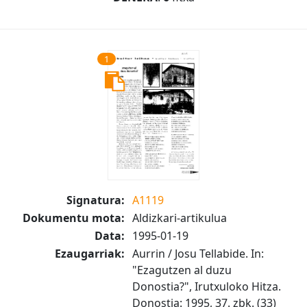
1
Signatura:
A1119
Dokumentu mota:
Aldizkari-artikulua
Data:
1995-01-19
Ezaugarriak:
Aurrin / Josu Tellabide. In:
"Ezagutzen al duzu
Donostia?", Irutxuloko Hitza.
Donostia: 1995, 37. zbk. (33)