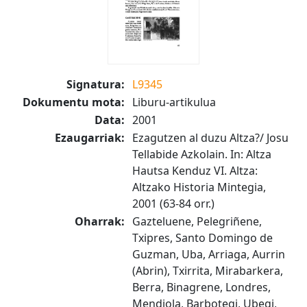
Signatura:
L9345
Dokumentu mota:
Liburu-artikulua
Data:
2001
Ezaugarriak:
Ezagutzen al duzu Altza?/ Josu
Tellabide Azkolain. In: Altza
Hautsa Kenduz VI. Altza:
Altzako Historia Mintegia,
2001 (63-84 orr.)
Oharrak:
Gazteluene, Pelegriñene,
Txipres, Santo Domingo de
Guzman, Uba, Arriaga, Aurrin
(Abrin), Txirrita, Mirabarkera,
Berra, Binagrene, Londres,
Mendiola, Barbotegi, Ubegi,