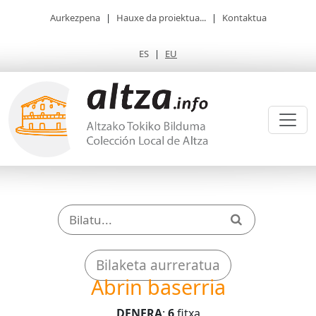
Aurkezpena
|
Hauxe da proiektua...
|
Kontaktua
ES
|
EU
Bilaketa aurreratua
Abrin baserria
DENERA
:
6
fitxa