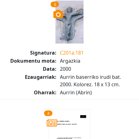
3
Signatura:
C201a.181
Dokumentu mota:
Argazkia
Data:
2000
Ezaugarriak:
Aurrin baserriko irudi bat.
2000. Kolorez. 18 x 13 cm.
Oharrak:
Aurrin (Abrin)
4