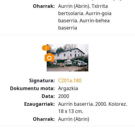
Oharrak:
Aurrin (Abrin). Txirrita
bertsolaria. Aurrin-goia
baserria. Aurrin-behea
baserria
2
Signatura:
C201a.180
Dokumentu mota:
Argazkia
Data:
2000
Ezaugarriak:
Aurrin baserria. 2000. Kolorez.
18 x 13 cm.
Oharrak:
Aurrin (Abrin)