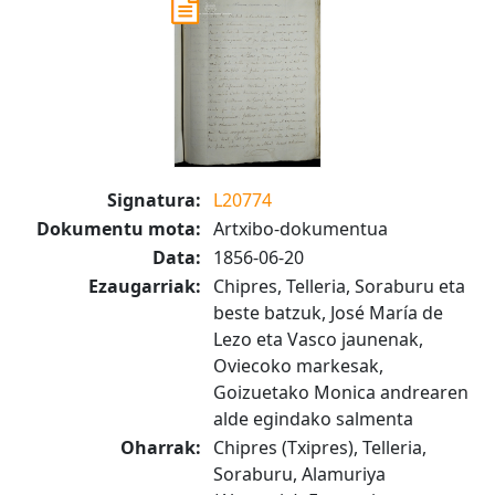
Signatura:
L20774
Dokumentu mota:
Artxibo-dokumentua
Data:
1856-06-20
Ezaugarriak:
Chipres, Telleria, Soraburu eta
beste batzuk, José María de
Lezo eta Vasco jaunenak,
Oviecoko markesak,
Goizuetako Monica andrearen
alde egindako salmenta
Oharrak:
Chipres (Txipres), Telleria,
Soraburu, Alamuriya