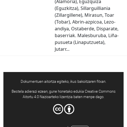
(Alamoria), Eguzquiza
(Eguzkitza), Sillarguilliania
(Zillargillene), Mirasun, Toar
(Tobar), Abrin-azpicoa, Lezo-
andiya, Ostaberde, Disparate,
baserriak. Malesburuba, Liña-
pusueta (Linaputzueta),
Jutarr...
Dokumentuen aitortza egiteko, ikus bakoitzaren fitxan.
Bestela adierazi ezean, gune honetako edukia Creative Commons
Aitortu 4.0 Nazioarteko lizentzia baten menpe dago.