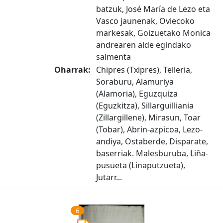
batzuk, José María de Lezo eta
Vasco jaunenak, Oviecoko
markesak, Goizuetako Monica
andrearen alde egindako
salmenta
Oharrak:
Chipres (Txipres), Telleria,
Soraburu, Alamuriya
(Alamoria), Eguzquiza
(Eguzkitza), Sillarguilliania
(Zillargillene), Mirasun, Toar
(Tobar), Abrin-azpicoa, Lezo-
andiya, Ostaberde, Disparate,
baserriak. Malesburuba, Liña-
pusueta (Linaputzueta),
Jutarr...
6