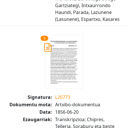
Gartziategi, Intxaurrondo
Haundi, Parada, Lazunene
(Lasunene), Espartxo, Kasares
5
Signatura:
L20773
Dokumentu mota:
Artxibo-dokumentua
Data:
1856-06-20
Ezaugarriak:
Transkripzioa: Chipres,
Telleria, Soraburu eta beste