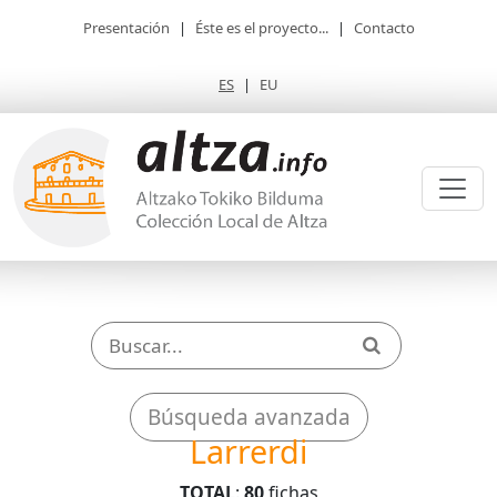
Presentación
|
Éste es el proyecto...
|
Contacto
ES
|
EU
Búsqueda avanzada
Larrerdi
TOTAL
:
80
fichas