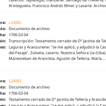
caseríos. Tapiategui, manzanal. Santiago de Thelleria,
Aristeguieta. Francisco Andrés Miner y Lasarte. Archiv
ura:
L24082
to:
Documento de archivo
ha:
1706-03-04
ión:
Transcripción: Testamento cerrado de Dª Jacinta de Tel
es:
Laguras y Aranzuriene: "se me aplicó, y adjudicó la Cas
del Pasaje". Zuloeta, caserío. Nuestra Señora Ua (Uba). 
Mariesteban de Arancibia. Agustín de Telleria. María ...
ura:
L24083
to:
Documento de archivo
ha:
1706-03-04
ión:
Testamento cerrado de Dª Jacinta de Telleria y Arancib
es:
Laguras y Aranzuriene: "se me aplicó, y adjudicó la Cas