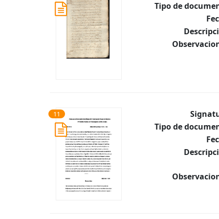
Tipo de documen
Fec
Descripc
Observacion
Signat
11
Tipo de documen
Fec
Descripc
Observacion