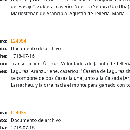
del Pasaje". Zuloeta, caserío. Nuestra Señora Ua (Uba). 
Mariesteban de Arancibia. Agustín de Telleria. María ...
ura:
L24084
to:
Documento de archivo
ha:
1718-07-16
ión:
Transcripción: Últimas Voluntades de Jacinta de Telleri
es:
Laguras, Aranzuriene, caseríos: "Casería de Laguras si
se compone de dos Casas la una junto a la Calzada [Ar
Larrachau, y la otra hacia el monte para ganado con to
ura:
L24085
to:
Documento de archivo
ha:
1718-07-16