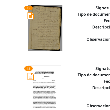
Signat
12
Tipo de documen
Fec
Descripc
Observacion
Signat
13
Tipo de documen
Fec
Descripc
Observacion