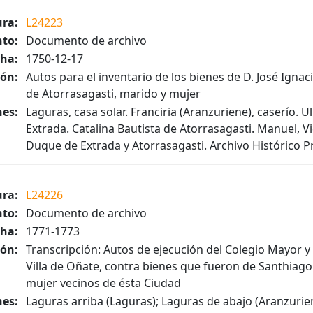
ura:
L24223
to:
Documento de archivo
ha:
1750-12-17
ión:
Autos para el inventario de los bienes de D. José Igna
de Atorrasagasti, marido y mujer
es:
Laguras, casa solar. Franciria (Aranzuriene), caserío. 
Extrada. Catalina Bautista de Atorrasagasti. Manuel, V
Duque de Extrada y Atorrasagasti. Archivo Histórico Pro
ura:
L24226
to:
Documento de archivo
ha:
1771-1773
ión:
Transcripción: Autos de ejecución del Colegio Mayor y 
Villa de Oñate, contra bienes que fueron de Santhiago
mujer vecinos de ésta Ciudad
es:
Laguras arriba (Laguras); Laguras de abajo (Aranzuriene)