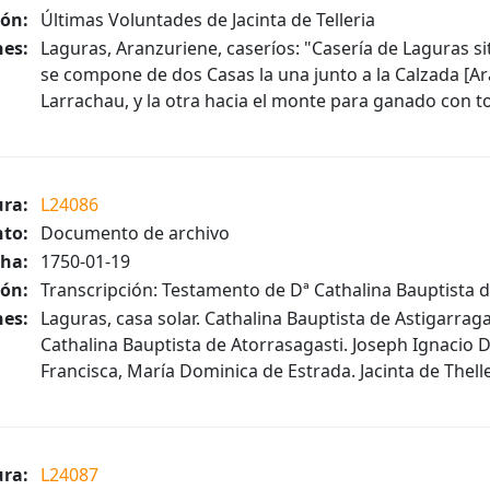
ión:
Últimas Voluntades de Jacinta de Telleria
es:
Laguras, Aranzuriene, caseríos: "Casería de Laguras si
se compone de dos Casas la una junto a la Calzada [Ar
Larrachau, y la otra hacia el monte para ganado con to
ura:
L24086
to:
Documento de archivo
ha:
1750-01-19
ión:
Transcripción: Testamento de Dª Cathalina Bauptista 
es:
Laguras, casa solar. Cathalina Bauptista de Astigarrag
Cathalina Bauptista de Atorrasagasti. Joseph Ignacio 
Francisca, María Dominica de Estrada. Jacinta de Theller
ura:
L24087