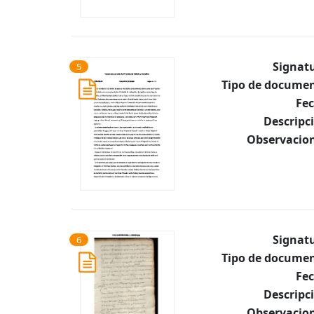
Signat
5
Tipo de documen
Fec
Descripc
Observacion
Signat
6
Tipo de documen
Fec
Descripc
Observacion