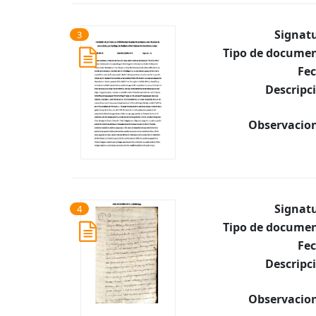
Signat
3
Tipo de documen
Fec
Descripc
Observacion
Signat
4
Tipo de documen
Fec
Descripc
Observacion