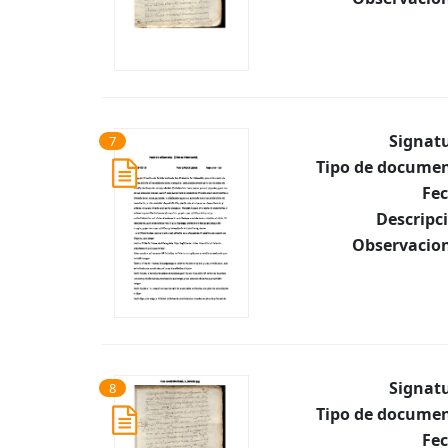
Signat
7
Tipo de documen
Fec
Descripc
Observacion
Signat
8
Tipo de documen
Fec