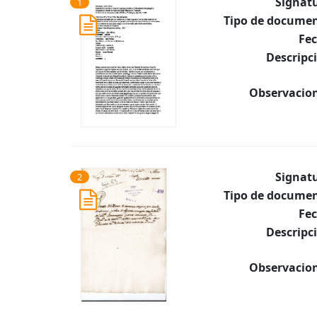
Signat
1
Tipo de documen
Fec
Descripc
Observacion
Signat
2
Tipo de documen
Fec
Descripc
Observacion