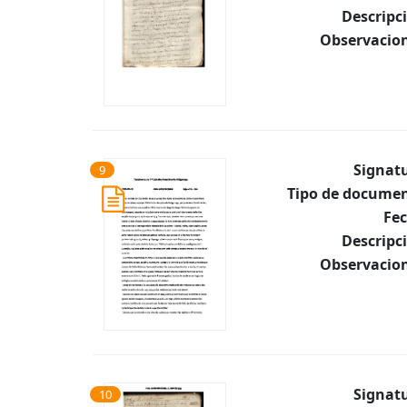
Descripc
Observacion
Signat
9
Tipo de documen
Fec
Descripc
Observacion
Signat
10