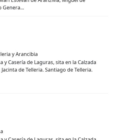
 Mari Estevan de Aranzivia, Miguel de
o Genera...
leria y Arancibia
a y Casería de Laguras, sita en la Calzada
Jacinta de Telleria. Santiago de Telleria.
ia
a y Casería de Laguras, sita en la Calzada