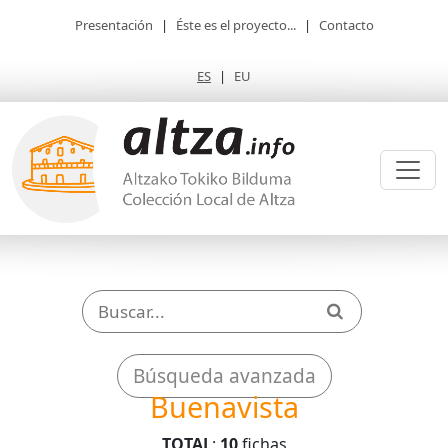
Presentación
|
Éste es el proyecto...
|
Contacto
ES
|
EU
Búsqueda avanzada
Buenavista
TOTAL
:
10
fichas