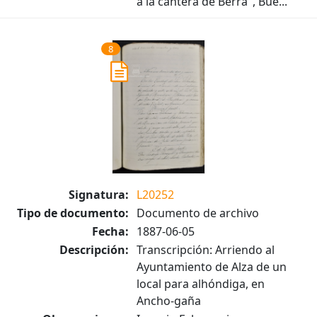
a la cantera de Berra", Bue...
8
Signatura:
L20252
Tipo de documento:
Documento de archivo
Fecha:
1887-06-05
Descripción:
Transcripción: Arriendo al
Ayuntamiento de Alza de un
local para alhóndiga, en
Ancho-gaña