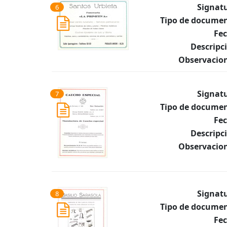
Signat
6
Tipo de documen
Fec
Descripc
Observacion
Signat
7
Tipo de documen
Fec
Descripc
Observacion
Signat
8
Tipo de documen
Fec