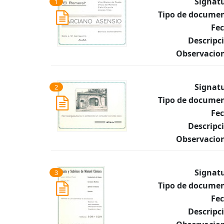
Signat
1
Tipo de documen
Fec
Descripc
Observacion
Signat
2
Tipo de documen
Fec
Descripc
Observacion
Signat
3
Tipo de documen
Fec
Descripc