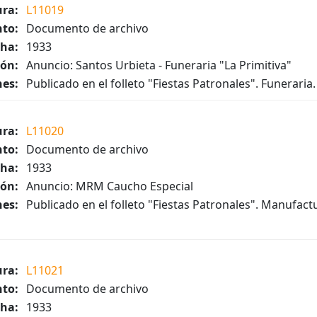
ura:
L11019
to:
Documento de archivo
ha:
1933
ión:
Anuncio: Santos Urbieta - Funeraria "La Primitiva"
es:
Publicado en el folleto "Fiestas Patronales". Funeraria.
ura:
L11020
to:
Documento de archivo
ha:
1933
ión:
Anuncio: MRM Caucho Especial
es:
Publicado en el folleto "Fiestas Patronales". Manufac
ura:
L11021
to:
Documento de archivo
ha:
1933