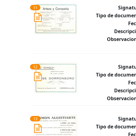
Signat
11
Tipo de documen
Fec
Descripc
Observacion
Signat
12
Tipo de documen
Fec
Descripc
Observacion
Signat
13
Tipo de documen
Fec