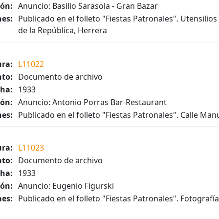
ión:
Anuncio: Basilio Sarasola - Gran Bazar
es:
Publicado en el folleto "Fiestas Patronales". Utensilio
de la República, Herrera
ura:
L11022
to:
Documento de archivo
ha:
1933
ión:
Anuncio: Antonio Porras Bar-Restaurant
es:
Publicado en el folleto "Fiestas Patronales". Calle Ma
ura:
L11023
to:
Documento de archivo
ha:
1933
ión:
Anuncio: Eugenio Figurski
es:
Publicado en el folleto "Fiestas Patronales". Fotografía