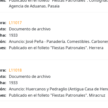
es:
Publicado en el folleto "Fiestas Patronales". Consigna
Agencia de Aduanas. Pasaia
ura:
L11017
to:
Documento de archivo
ha:
1933
ión:
Anuncio: José Peña - Panadería. Comestibles. Carbone
es:
Publicado en el folleto "Fiestas Patronales". Herrera
ura:
L11018
to:
Documento de archivo
ha:
1933
ión:
Anuncio: Huercanos y Pedraglio (Antigua Casa de Henri
es:
Publicado en el folleto "Fiestas Patronales". Miracruz