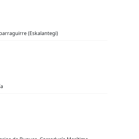
Iparraguirre (Eskalantegi)
ía