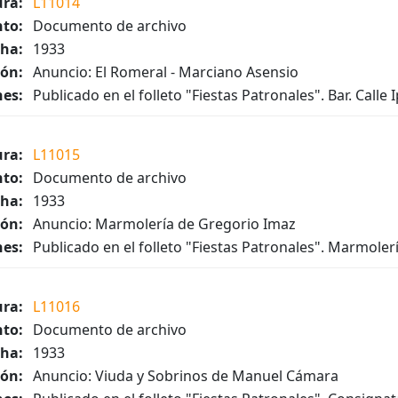
ura:
L11014
to:
Documento de archivo
ha:
1933
ión:
Anuncio: El Romeral - Marciano Asensio
es:
Publicado en el folleto "Fiestas Patronales". Bar. Calle 
ura:
L11015
to:
Documento de archivo
ha:
1933
ión:
Anuncio: Marmolería de Gregorio Imaz
es:
Publicado en el folleto "Fiestas Patronales". Marmoler
ura:
L11016
to:
Documento de archivo
ha:
1933
ión:
Anuncio: Viuda y Sobrinos de Manuel Cámara