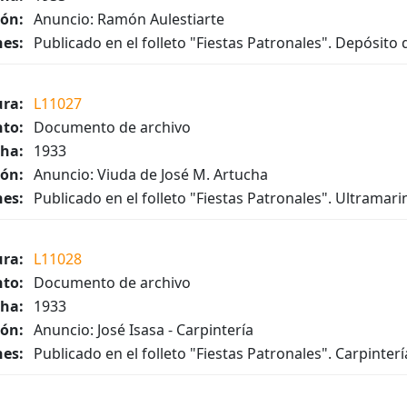
ión:
Anuncio: Ramón Aulestiarte
es:
Publicado en el folleto "Fiestas Patronales". Depósito
ura:
L11027
to:
Documento de archivo
ha:
1933
ión:
Anuncio: Viuda de José M. Artucha
es:
Publicado en el folleto "Fiestas Patronales". Ultramari
ura:
L11028
to:
Documento de archivo
ha:
1933
ión:
Anuncio: José Isasa - Carpintería
es:
Publicado en el folleto "Fiestas Patronales". Carpinter