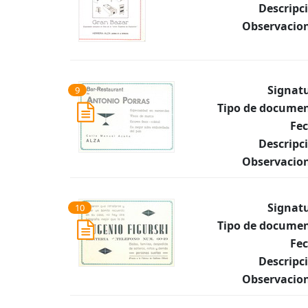
Descripc
Observacion
Signat
9
Tipo de documen
Fec
Descripc
Observacion
Signat
10
Tipo de documen
Fec
Descripc
Observacion