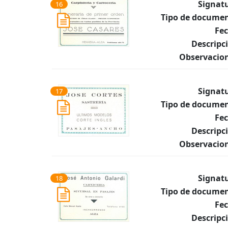
Signat
16
Tipo de documen
Fec
Descripc
Observacion
Signat
17
Tipo de documen
Fec
Descripc
Observacion
Signat
18
Tipo de documen
Fec
Descripc