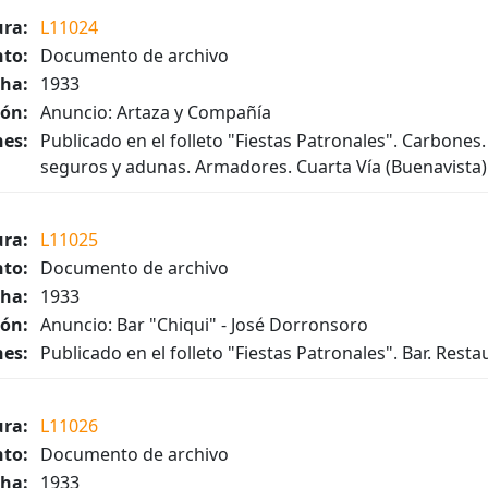
ura:
L11024
to:
Documento de archivo
ha:
1933
ión:
Anuncio: Artaza y Compañía
es:
Publicado en el folleto "Fiestas Patronales". Carbone
seguros y adunas. Armadores. Cuarta Vía (Buenavista)
ura:
L11025
to:
Documento de archivo
ha:
1933
ión:
Anuncio: Bar "Chiqui" - José Dorronsoro
es:
Publicado en el folleto "Fiestas Patronales". Bar. Rest
ura:
L11026
to:
Documento de archivo
ha:
1933