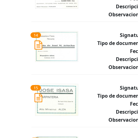
Descripc
Observacion
Signat
14
Tipo de documen
Fec
Descripc
Observacion
Signat
15
Tipo de documen
Fec
Descripc
Observacion