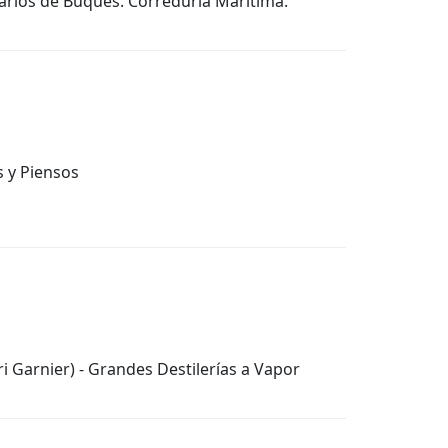
tarios de Buques. Correduría Marítima.
s y Piensos
 Garnier) - Grandes Destilerías a Vapor