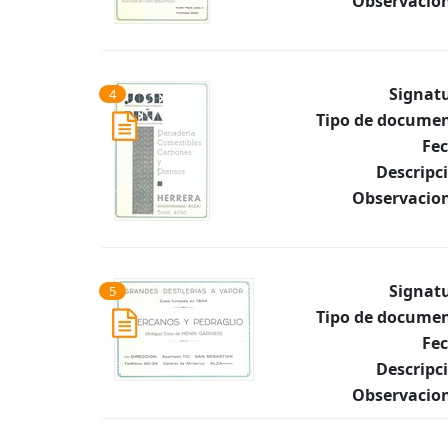
Observacion
Signat
4
Tipo de documen
Fec
Descripc
Observacion
Signat
5
Tipo de documen
Fec
Descripc
Observacion