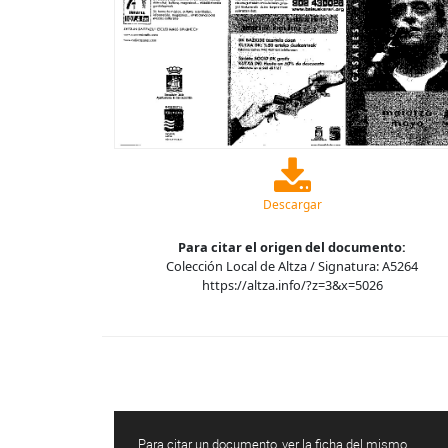
Descargar
Para citar el origen del documento:
Colección Local de Altza / Signatura: A5264
https://altza.info/?z=3&x=5026
Para citar un documento, ver la ficha del mismo.