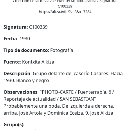
Colección Local de Altza / Fuente: Kontxita Alkiza / Signatura:
C100339
https://altza.info/?z=3&x=7284
Signatura
: C100339
Fecha
: 1930
Tipo de documento
: Fotografía
Fuente
: Kontxita Alkiza
Descripción
: Grupo delante del caserío Casares. Hacia
1930. Blanco y negro
Observaciones
: "PHOTO-CARTE / Fuenterrabía, 6 /
Reportaje de actualidad / SAN SEBASTIAN"
Probablemente una boda. De izquierda a derecha,
arriba, José Artola y Dominica Eceiza. 9. José Alkiza
Grupo(s):