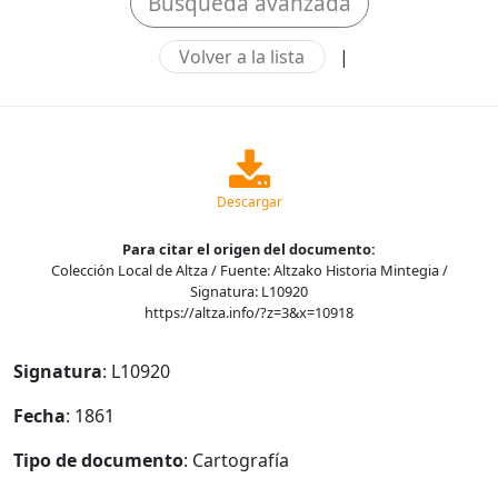
Búsqueda avanzada
Volver a la lista
|
Descargar
Para citar el origen del documento:
Colección Local de Altza / Fuente: Altzako Historia Mintegia /
Signatura: L10920
https://altza.info/?z=3&x=10918
Signatura
: L10920
Fecha
: 1861
Tipo de documento
: Cartografía