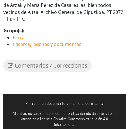
de Arzak y María Pérez de Casares, asi bien todos
vecinos de Altza. Archivo General de Gipuzkoa. PT 2072,
11 r. - 11 v.
Grupo(s):
Berra
Casares, iágenes y documentos
Comentarios / Correcciones
Para citar un documento, ver la ficha del mismo.
Mientras no se exprese lo contrario, el contenido de este sitio se
ofrece bajo licencia Creative Commons Atribución 4.0
Internacional