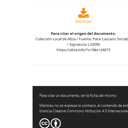
Descargar
Para citar el origen del documento:
Colección Local de Altza / Fuente: Patxi Lazcano Sorza
/ Signatura: L24599
https://altza.info/?z=3&x=24673
Para citar un documento, ver la ficha del mismo.
Mientras no se exprese lo contrario, el contenido de est
licencia Creative Commons Atribución 4.0 Internaciona