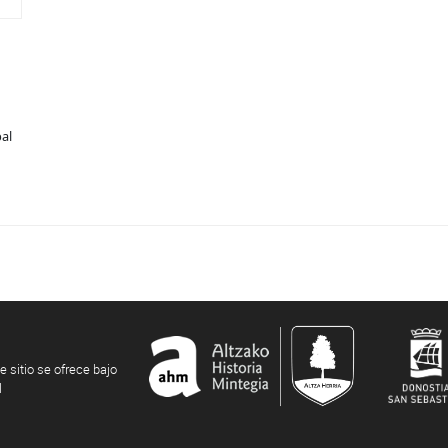
bal
e sitio se ofrece bajo
l