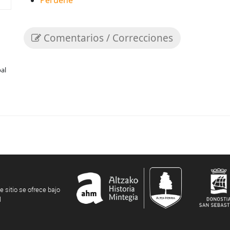
Peruene
Comentarios / Correcciones
bal
e sitio se ofrece bajo
l