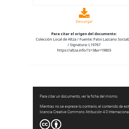
Descargar
Para citar el origen del documento:
Colección Local de Altza / Fuente: Patxi Lazcano Sorza
/ Signatura: L19767
https://altza.info/?z=3&x=19803
Para citar un documento, ver la ficha del mismo.
Mientras no se exprese lo contrario, el contenido de est
licencia Creative Commons Atribución 4.0 Internaciona