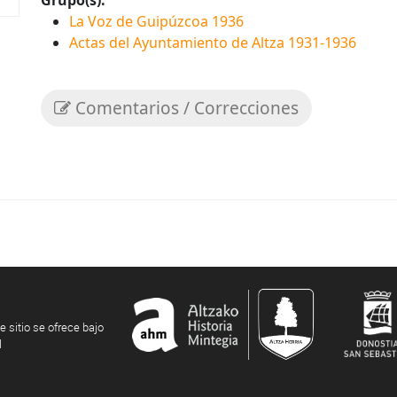
Grupo(s):
La Voz de Guipúzcoa 1936
Actas del Ayuntamiento de Altza 1931-1936
Comentarios / Correcciones
e sitio se ofrece bajo
l