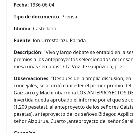
Fecha
: 1936-06-04
Tipo de documento
: Prensa
Idioma
: Castellano
Fuente
: Ion Urrestarazu Parada
Descripción
: "Vivo y largo debate se entabló en la se
premios a los anteproyectos seleccionados del ensan
mesa unas semanas" / La Voz de Guipúzcoa, p. 2
Observaciones
: "Después de la amplia discusión, en 
concejales, se acordó conceder el primer premio del
Gaiztarro y Machimbarrena LOS ANTEPROYECTOS DEL S
invertida queda aprobado el informe por el que se c
(1.200 pesetas), al anteproyecto de los señores Gaiz
pesetas), anteproyecto de los señoes Bidagor, Azpilic
señor Aizpúrua. Cuarto ,anteproyecto del señor Saral