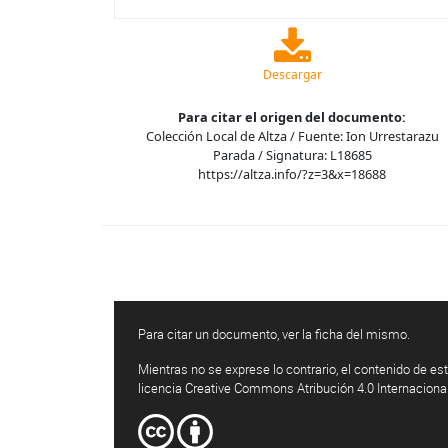
Descargar
Para citar el origen del documento:
Colección Local de Altza / Fuente: Ion Urrestarazu
Parada / Signatura: L18685
https://altza.info/?z=3&x=18688
Para citar un documento, ver la ficha del mismo.
Mientras no se exprese lo contrario, el contenido de est
licencia Creative Commons Atribución 4.0 Internaciona