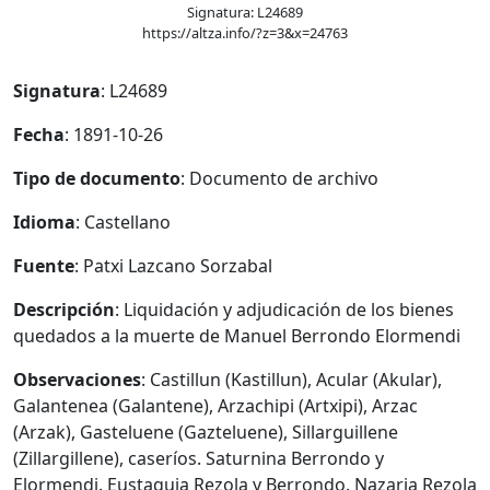
Signatura: L24689
https://altza.info/?z=3&x=24763
Signatura
: L24689
Fecha
: 1891-10-26
Tipo de documento
: Documento de archivo
Idioma
: Castellano
Fuente
: Patxi Lazcano Sorzabal
Descripción
: Liquidación y adjudicación de los bienes
quedados a la muerte de Manuel Berrondo Elormendi
Observaciones
: Castillun (Kastillun), Acular (Akular),
Galantenea (Galantene), Arzachipi (Artxipi), Arzac
(Arzak), Gasteluene (Gazteluene), Sillarguillene
(Zillargillene), caseríos. Saturnina Berrondo y
Elormendi. Eustaquia Rezola y Berrondo. Nazaria Rezola