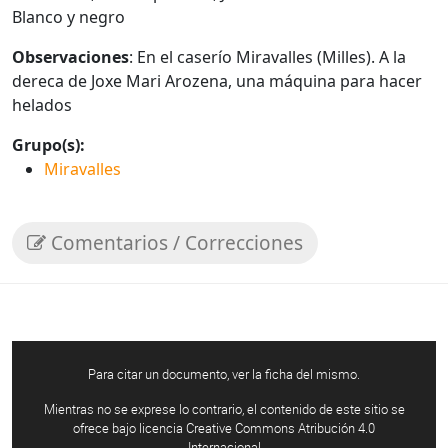
Blanco y negro
Observaciones
: En el caserío Miravalles (Milles). A la
dereca de Joxe Mari Arozena, una máquina para hacer
helados
Grupo(s):
Miravalles
Comentarios / Correcciones
Para citar un documento, ver la ficha del mismo.
Mientras no se exprese lo contrario, el contenido de este sitio se
ofrece bajo licencia Creative Commons Atribución 4.0
Internacional