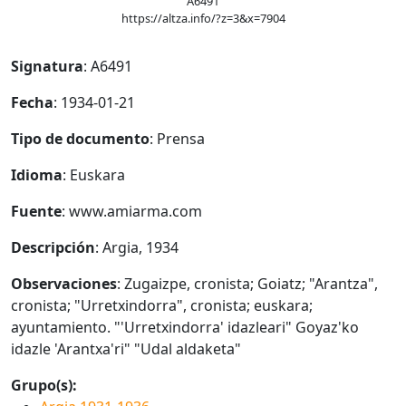
A6491
https://altza.info/?z=3&x=7904
Signatura
: A6491
Fecha
: 1934-01-21
Tipo de documento
: Prensa
Idioma
: Euskara
Fuente
: www.amiarma.com
Descripción
: Argia, 1934
Observaciones
: Zugaizpe, cronista; Goiatz; "Arantza",
cronista; "Urretxindorra", cronista; euskara;
ayuntamiento. "'Urretxindorra' idazleari" Goyaz'ko
idazle 'Arantxa'ri" "Udal aldaketa"
Grupo(s):