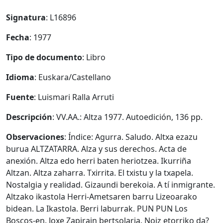
Signatura
: L16896
Fecha
: 1977
Tipo de documento
: Libro
Idioma
: Euskara/Castellano
Fuente
: Luismari Ralla Arruti
Descripción
: VV.AA.: Altza 1977. Autoedición, 136 pp.
Observaciones
: Índice: Agurra. Saludo. Altxa ezazu
burua ALTZATARRA. Alza y sus derechos. Acta de
anexión. Altza edo herri baten heriotzea. Ikurriña
Altzan. Altza zaharra. Txirrita. El txistu y la txapela.
Nostalgia y realidad. Gizaundi berekoia. A tí inmigrante.
Altzako ikastola Herri-Ametsaren barru Lizeoarako
bidean. La Ikastola. Berri laburrak. PUN PUN Los
Boscos-en. Joxe Zapirain bertsolaria. Noiz etorriko da?