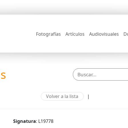
Fotografías
Artículos
Audiovisuales
D
os
Volver a la lista
|
Signatura
: L19778