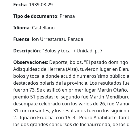
Fecha
: 1939-08-29
Tipo de documento
: Prensa
Idioma
: Castellano
Fuente
: Ion Urrestarazu Parada
Descripción
: "Bolos y toca" / Unidad, p. 7
Observaciones
: Deporte, bolos. "El pasado domingo 
Adisquideac de Herrera (Alza), tuvieron lugar en Ele
bolos y toca, a donde acudió numerosísimo público a
destacados bolaris de la provincia. Los resultados fue
fueron 73. Se clasificó en primer lugar Martín Otaño,
premio 51 pesetas; el segundo fué Martín Mendiburu, 
desempate celebrado con los varios de 26, fué Manu
31 concursantes, y los resultados fueron los siguien
2.--Ignacio Erdocia, con 15. 3.--Pedro Anabitarte, ta
los dos grandes concursos de Inchaurrondo, de los q