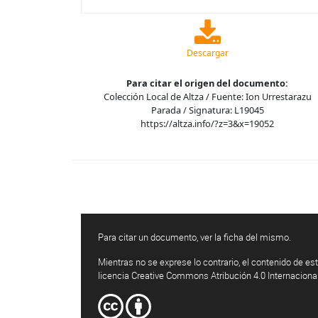
Descargar
Para citar el origen del documento:
Colección Local de Altza / Fuente: Ion Urrestarazu
Parada / Signatura: L19045
https://altza.info/?z=3&x=19052
Para citar un documento, ver la ficha del mismo.
Mientras no se exprese lo contrario, el contenido de est
licencia Creative Commons Atribución 4.0 Internaciona