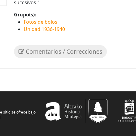
sucesivos."
Grupo(s):
Fotos de bolos
Unidad 1936-1940
Comentarios / Correcciones
e sitio se ofrece bajo
l