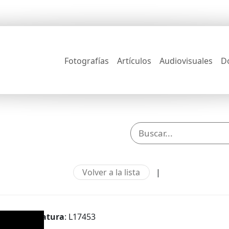
Fotografías
Artículos
Audiovisuales
D
Volver a la lista
|
Signatura
: L17453