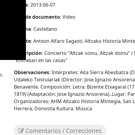
Fecha
: 2013-06-07
Tipo de documento
: Video
Idioma
: Castellano
Fuente
: Antxon Alfaro Sagasti, Altzako Historia Mint
Descripción
: Concierto "Altzak soinu, Altzak doinu”
"Entraban en las casas"
Observaciones
: Intérpretes: Aita Sierra Abesbatza (
i,
Udaleko Txistulariak (Director: Jose Ignazio Ansorena)
Benavente. Composición: Letra: Bizente Etxagarai (17
1819) (Adaptación: Jose Ignazio Ansorena)..Lugar: Pa
Organizadores: AHM Altzako Historia Mintegia, San L
Herrera, Donostia Kultura. Música
Comentarios / Correcciones