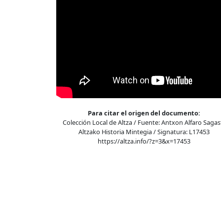
Para citar el origen del documento:
Colección Local de Altza / Fuente: Antxon Alfaro Sagast
Altzako Historia Mintegia / Signatura: L17453
https://altza.info/?z=3&x=17453