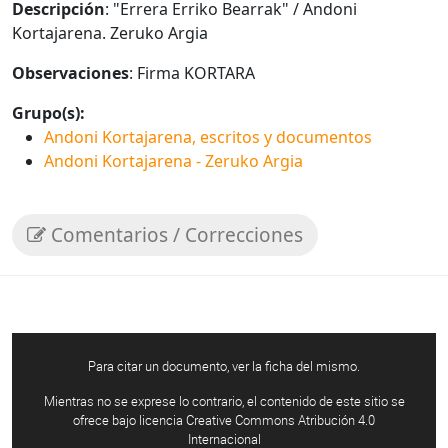
Descripción
: "Errera Erriko Bearrak" / Andoni
Kortajarena. Zeruko Argia
Observaciones
: Firma KORTARA
Grupo(s):
Andoni Kortajarena, escritos y documentos
Andoni Kortajarena - Zeruko Argia
Comentarios / Correcciones
Para citar un documento, ver la ficha del mismo.
Mientras no se exprese lo contrario, el contenido de este sitio se
ofrece bajo licencia Creative Commons Atribución 4.0
Internacional