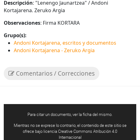
Descripción
: "Lenengo Jaunartzea" / Andoni
Kortajarena. Zeruko Argia
Observaciones
: Firma KORTARA
Grupo(s):
Andoni Kortajarena, escritos y documentos
Andoni Kortajarena - Zeruko Argia
Comentarios / Correcciones
Para citar un documento, ver la ficha del mismo.
Mientras no se exprese lo contrario, el contenido de este sitio se
ofrece bajo licencia Creative Commons Atribución 4.0
Internacional