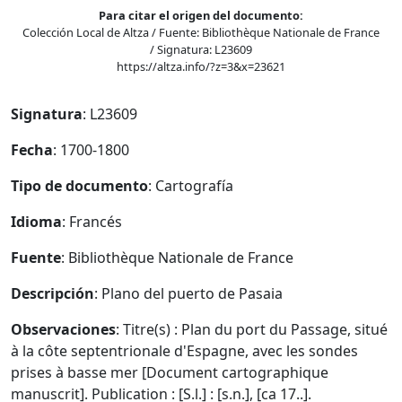
Para citar el origen del documento:
Colección Local de Altza / Fuente: Bibliothèque Nationale de France
/ Signatura: L23609
https://altza.info/?z=3&x=23621
Signatura
: L23609
Fecha
: 1700-1800
Tipo de documento
: Cartografía
Idioma
: Francés
Fuente
: Bibliothèque Nationale de France
Descripción
: Plano del puerto de Pasaia
Observaciones
: Titre(s) : Plan du port du Passage, situé
à la côte septentrionale d'Espagne, avec les sondes
prises à basse mer [Document cartographique
manuscrit]. Publication : [S.l.] : [s.n.], [ca 17..].