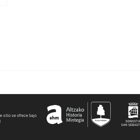
e sitio se ofrece bajo
l