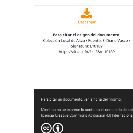
Descargar
Para citar el origen del documento:
Colección Local de Altza / Fuente: El Diario Vasco /
Signatura: L10189
https://altza.info/?z=3&x=10189
Para citar un documento, ver la ficha del mismo.
Mientras no se exprese lo contrario, el contenido de est
licencia Creative Commons Atribución 4.0 Internaciona