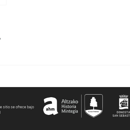
/
e sitio se ofrece bajo
l