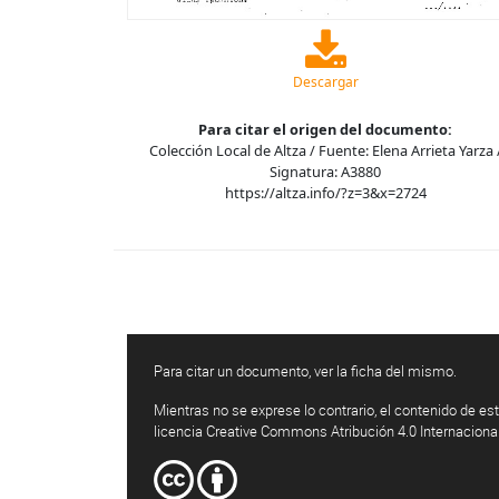
Descargar
Para citar el origen del documento:
Colección Local de Altza / Fuente: Elena Arrieta Yarza 
Signatura: A3880
https://altza.info/?z=3&x=2724
Para citar un documento, ver la ficha del mismo.
Mientras no se exprese lo contrario, el contenido de est
licencia Creative Commons Atribución 4.0 Internaciona