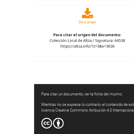
Descargar
Para citar el origen del documento:
Colección Local de Altza / Signatura: A4538
https://altza.info/?z=3&x=3636
Para citar un documento, ver la ficha del mismo.
Mientras no se exprese lo contrario, el contenido de est
licencia Creative Commons Atribución 4.0 Internaciona