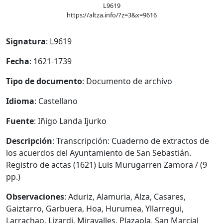
L9619
https://altza.info/?z=3&x=9616
Signatura
: L9619
Fecha
: 1621-1739
Tipo de documento
: Documento de archivo
Idioma
: Castellano
Fuente
: Iñigo Landa Ijurko
Descripción
: Transcripción: Cuaderno de extractos de
los acuerdos del Ayuntamiento de San Sebastián.
Registro de actas (1621) Luis Murugarren Zamora / (9
pp.)
Observaciones
: Aduriz, Alamuria, Alza, Casares,
Gaiztarro, Garbuera, Hoa, Hurumea, Yllarregui,
Larrachao, Lizardi, Miravalles, Plazaola, San Marcial