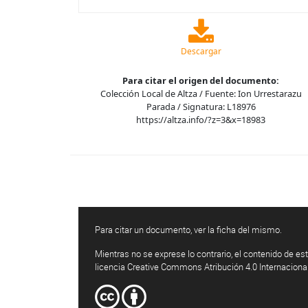
Descargar
Para citar el origen del documento:
Colección Local de Altza / Fuente: Ion Urrestarazu
Parada / Signatura: L18976
https://altza.info/?z=3&x=18983
Para citar un documento, ver la ficha del mismo.
Mientras no se exprese lo contrario, el contenido de est
licencia Creative Commons Atribución 4.0 Internaciona