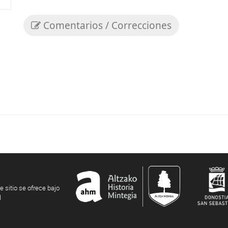
Comentarios / Correcciones
e sitio se ofrece bajo
l