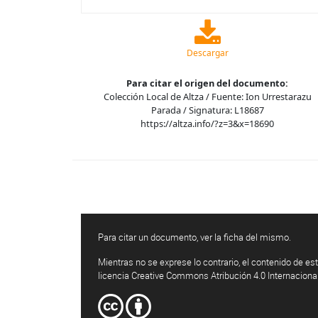
Descargar
Para citar el origen del documento:
Colección Local de Altza / Fuente: Ion Urrestarazu
Parada / Signatura: L18687
https://altza.info/?z=3&x=18690
Para citar un documento, ver la ficha del mismo.
Mientras no se exprese lo contrario, el contenido de est
licencia Creative Commons Atribución 4.0 Internaciona