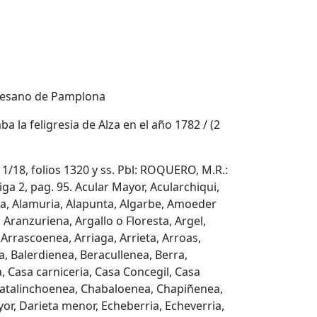
iocesano de Pamplona
a la feligresia de Alza en el año 1782 / (2
/18, folios 1320 y ss. Pbl: ROQUERO, M.R.:
tiga 2, pag. 95. Acular Mayor, Acularchiqui,
ya, Alamuria, Alapunta, Algarbe, Amoeder
ranzuriena, Argallo o Floresta, Argel,
,Arrascoenea, Arriaga, Arrieta, Arroas,
, Balerdienea, Beracullenea, Berra,
 Casa carniceria, Casa Concegil, Casa
, Catalinchoenea, Chabaloenea, Chapiñenea,
or, Darieta menor, Echeberria, Echeverria,