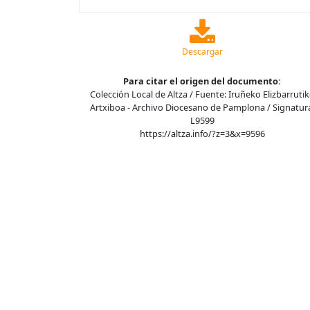
Descargar
Para citar el origen del documento:
Colección Local de Altza / Fuente: Iruñeko Elizbarruti
Artxiboa - Archivo Diocesano de Pamplona / Signatur
L9599
https://altza.info/?z=3&x=9596