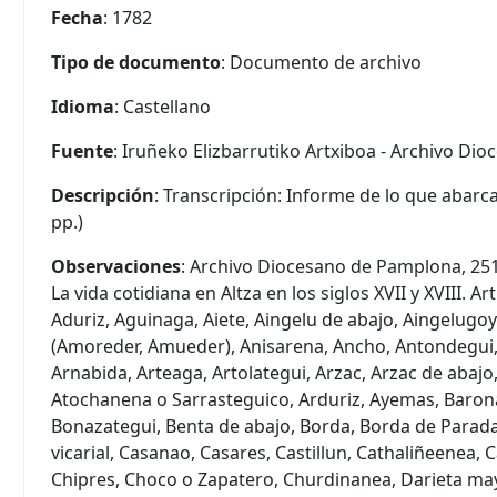
Fecha
: 1782
Tipo de documento
: Documento de archivo
Idioma
: Castellano
Fuente
: Iruñeko Elizbarrutiko Artxiboa - Archivo D
Descripción
: Transcripción: Informe de lo que abarcab
pp.)
Observaciones
: Archivo Diocesano de Pamplona, 2511
La vida cotidiana en Altza en los siglos XVII y XVIII. Ar
Aduriz, Aguinaga, Aiete, Aingelu de abajo, Aingelugo
(Amoreder, Amueder), Anisarena, Ancho, Antondegui, A
Arnabida, Arteaga, Artolategui, Arzac, Arzac de abajo
Atochanena o Sarrasteguico, Arduriz, Ayemas, Barona
Bonazategui, Benta de abajo, Borda, Borda de Parada,
vicarial, Casanao, Casares, Castillun, Cathaliñeenea
Chipres, Choco o Zapatero, Churdinanea, Darieta may