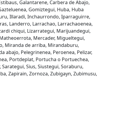
Estibaus, Galantarene, Carbera de Abajo,
 Gazteluenea, Gomiztegui, Huba, Huba
ru, Illaradi, Inchaurrondo, Iparraguirre,
ras, Landerro, Larrachao, Larrachaoenea,
zardi chiqui, Lizarrategui, Marijuandegui,
 Matheoerrota, Mercader, Migueltegui,
o, Miranda de arriba, Mirandaburu,
a abajo, Pelegrinenea, Peroenea, Pelizar,
nea, Portdeplat, Portucha o Portuechea,
 Sarategui, Sius, Siustegui, Soraburu,
iba, Zapirain, Zornoza, Zubigayn, Zubimusu,