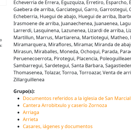
Echeverria de Errera, Eguzquiza, Erretiro, Esparcho, 
Gaebera de arriba, Garciategui, Garro, Garrostegui,
Echeberria, Huegui de abajo, Huegui de arriba, Ibarbu
Irasmoene de arriba, Juanaechenea, Juanaenea, Lagu
Larrerdi, Lasquinena, Lazunenea, Lizardi de arriba, Li
Martillun, Marrus, Martiarena, Martiotegui, Matheo,
ko
Miramarquera, Miraflores, Miramar, Miranda de abaj
a:
Mirasun, Miraballes, Moneda, Ochoqui, Parada, Parad
Peruenecoerrota, Pirotegui, Placencia, Poleoguilleae
Sambarregui, Sardetegui, Santa Barbara, Sagastieder,
Thomasenea, Tolazar, Torroa, Torroazar, Venta de arr
Zillarguillenea
Grupo(s):
Documentos referidos a la iglesia de San Marcial
Cantera Arrobitxulo y caserío Zornoza
Arriaga
Arrieta
Casares, iágenes y documentos