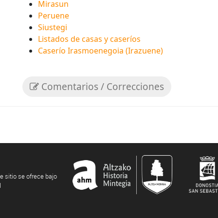
Mirasun
Peruene
Siustegi
Listados de casas y caseríos
Caserío Irasmoenegoia (Irazuene)
Comentarios / Correcciones
e sitio se ofrece bajo
l