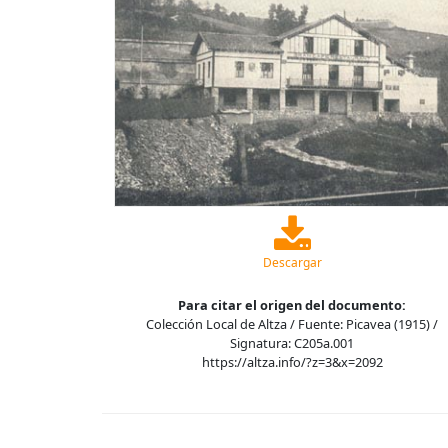
Descargar
Para citar el origen del documento:
Colección Local de Altza / Fuente: Picavea (1915) /
Signatura: C205a.001
https://altza.info/?z=3&x=2092