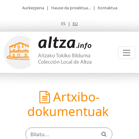
Aurkezpena
|
Hauxe da proiektua...
|
Kontaktua
ES
|
EU
Artxibo-
dokumentuak