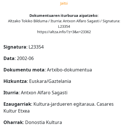
Jaitsi
Dokumentuaren iturburua aipatzeko:
Altzako Tokiko Bilduma / Iturria: Antxon Alfaro Sagasti / Signatura:
L23354
https://altza.info/?z=3&x=23362
Signatura
: L23354
Data
: 2002-06
Dokumentu mota
: Artxibo-dokumentua
Hizkuntza
: Euskara/Gaztelania
Iturria
: Antxon Alfaro Sagasti
Ezaugarriak
: Kultura-jardueren egitaraua. Casares
Kultur Etxea
Oharrak
: Donostia Kultura