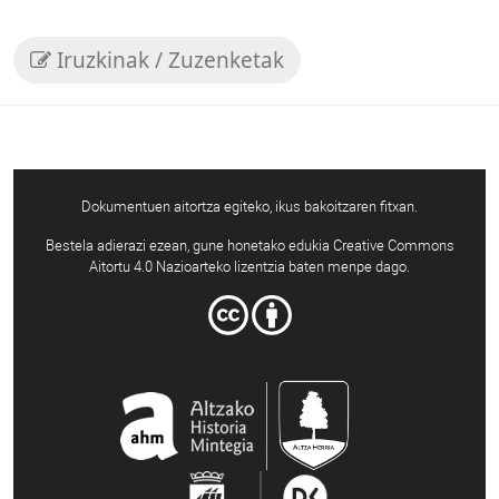
Iruzkinak / Zuzenketak
Dokumentuen aitortza egiteko, ikus bakoitzaren fitxan.
Bestela adierazi ezean, gune honetako edukia Creative Commons
Aitortu 4.0 Nazioarteko lizentzia baten menpe dago.