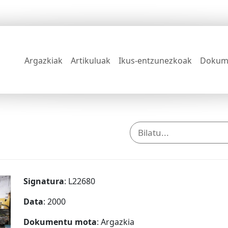
Argazkiak
Artikuluak
Ikus-entzunezkoak
Dokum
Signatura
: L22680
Data
: 2000
Dokumentu mota
: Argazkia