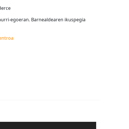
Herce
 aurri-egoeran. Barnealdearen ikuspegia
entroa