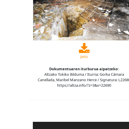
Jaitsi
Dokumentuaren iturburua aipatzeko:
Altzako Tokiko Bilduma / Iturria: Gorka Cámara
Canellada, Maribel Manzano Herce / Signatura: L2268
https://altza.info/?z=3&x=22690