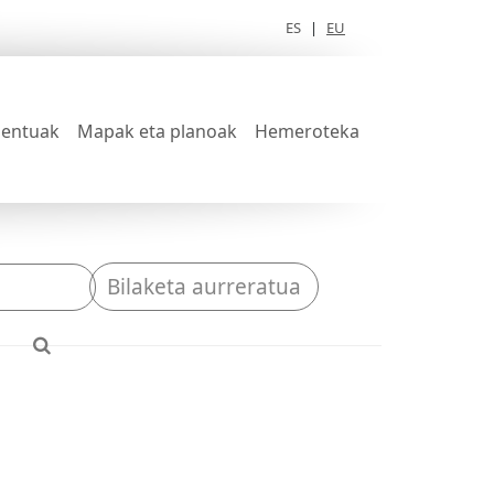
ES
|
EU
entuak
Mapak eta planoak
Hemeroteka
Bilaketa aurreratua