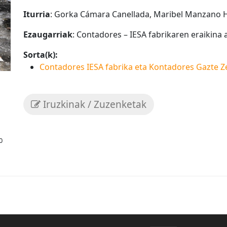
Iturria
: Gorka Cámara Canellada, Maribel Manzano 
Ezaugarriak
: Contadores – IESA fabrikaren eraikina
Sorta(k):
Contadores IESA fabrika eta Kontadores Gazte Z
Iruzkinak / Zuzenketak
0