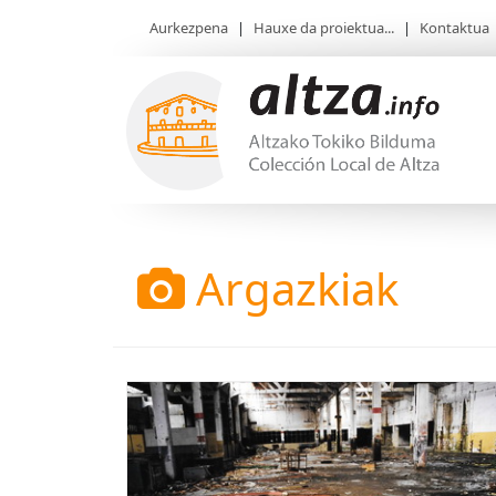
Aurkezpena
|
Hauxe da proiektua...
|
Kontaktua
Argazkiak