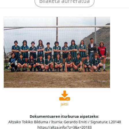
Bilaketa aurreratua
Jaitsi
Dokumentuaren iturburua aipatzeko:
Altzako Tokiko Bilduma / Iturria: Gerardo Erviti / Signatura: L20148
https://altza.info/?z=3&x=20183