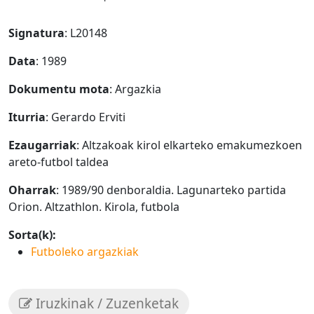
Signatura
: L20148
Data
: 1989
Dokumentu mota
: Argazkia
Iturria
: Gerardo Erviti
Ezaugarriak
: Altzakoak kirol elkarteko emakumezkoen
areto-futbol taldea
Oharrak
: 1989/90 denboraldia. Lagunarteko partida
Orion. Altzathlon. Kirola, futbola
Sorta(k):
Futboleko argazkiak
Iruzkinak / Zuzenketak