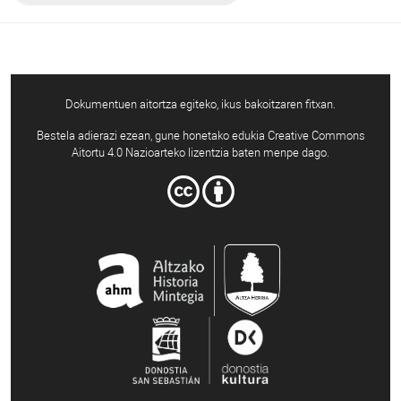
Dokumentuen aitortza egiteko, ikus bakoitzaren fitxan.
Bestela adierazi ezean, gune honetako edukia Creative Commons
Aitortu 4.0 Nazioarteko lizentzia baten menpe dago.