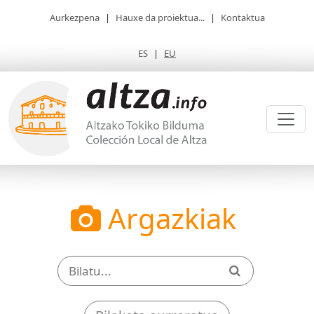
Aurkezpena
|
Hauxe da proiektua...
|
Kontaktua
ES
|
EU
Argazkiak