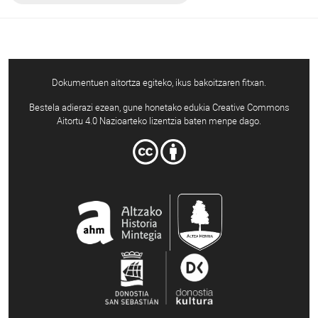
Dokumentuen aitortza egiteko, ikus bakoitzaren fitxan.
Bestela adierazi ezean, gune honetako edukia Creative Commons
Aitortu 4.0 Nazioarteko lizentzia baten menpe dago.