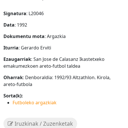
Signatura
: L20046
Data
: 1992
Dokumentu mota
: Argazkia
Iturria
: Gerardo Erviti
Ezaugarriak
: San Jose de Calasanz Ikastetxeko
emakumezkoen areto-futbol taldea
Oharrak
: Denboraldia: 1992/93 Altzathlon. Kirola,
areto-futbola
Sorta(k):
Futboleko argazkiak
Iruzkinak / Zuzenketak