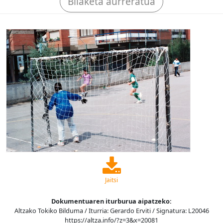
Bilaketa aurreratua
Jaitsi
Dokumentuaren iturburua aipatzeko:
Altzako Tokiko Bilduma / Iturria: Gerardo Erviti / Signatura: L20046
https://altza.info/?z=3&x=20081