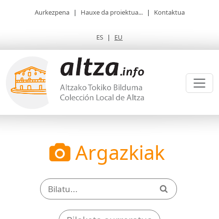
Aurkezpena
|
Hauxe da proiektua...
|
Kontaktua
ES
|
EU
Argazkiak