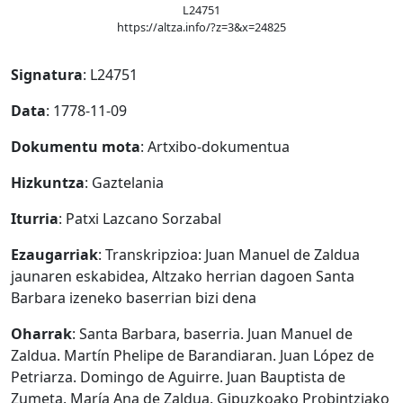
L24751
https://altza.info/?z=3&x=24825
Signatura
: L24751
Data
: 1778-11-09
Dokumentu mota
: Artxibo-dokumentua
Hizkuntza
: Gaztelania
Iturria
: Patxi Lazcano Sorzabal
Ezaugarriak
: Transkripzioa: Juan Manuel de Zaldua
jaunaren eskabidea, Altzako herrian dagoen Santa
Barbara izeneko baserrian bizi dena
Oharrak
: Santa Barbara, baserria. Juan Manuel de
Zaldua. Martín Phelipe de Barandiaran. Juan López de
Petriarza. Domingo de Aguirre. Juan Bauptista de
Zumeta. María Ana de Zaldua. Gipuzkoako Probintziako