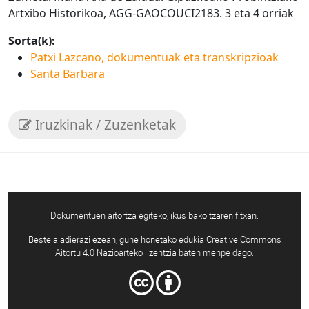
Artxibo Historikoa, AGG-GAOCOUCI2183. 3 eta 4 orriak
Sorta(k):
Patxi Lazcano, dokumentuak eta transkripzioak
Santa Barbara
Iruzkinak / Zuzenketak
Dokumentuen aitortza egiteko, ikus bakoitzaren fitxan.
Bestela adierazi ezean, gune honetako edukia Creative Commons
Aitortu 4.0 Nazioarteko lizentzia baten menpe dago.