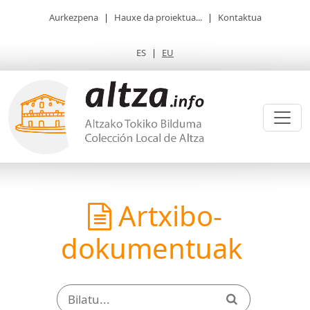
Aurkezpena
|
Hauxe da proiektua...
|
Kontaktua
ES
|
EU
Artxibo-
dokumentuak