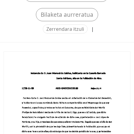
Bilaketa aurreratua
Zerrendara itzuli
|