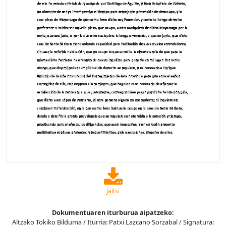
Jaitsi
Dokumentuaren iturburua aipatzeko:
Altzako Tokiko Bilduma / Iturria: Patxi Lazcano Sorzabal / Signatura: