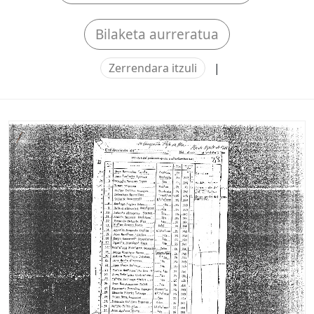
Bilaketa aurreratua
Zerrendara itzuli
|