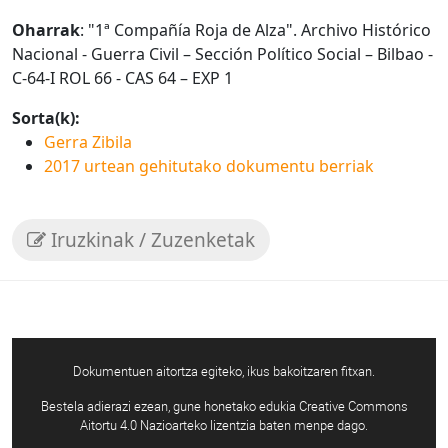
Oharrak
: "1ª Compañía Roja de Alza". Archivo Histórico
Nacional - Guerra Civil – Sección Político Social – Bilbao -
C-64-I ROL 66 - CAS 64 – EXP 1
Sorta(k):
Gerra Zibila
2017 urtean gehitutako dokumentu berriak
Iruzkinak / Zuzenketak
Dokumentuen aitortza egiteko, ikus bakoitzaren fitxan.
Bestela adierazi ezean, gune honetako edukia Creative Commons
Aitortu 4.0 Nazioarteko lizentzia baten menpe dago.