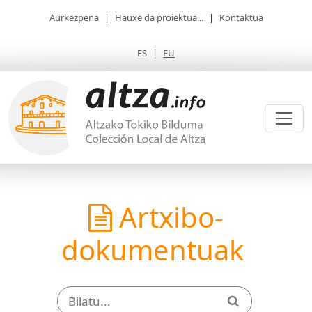
Aurkezpena
|
Hauxe da proiektua...
|
Kontaktua
ES
|
EU
Artxibo-
dokumentuak