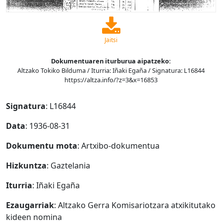
Jaitsi
Dokumentuaren iturburua aipatzeko:
Altzako Tokiko Bilduma / Iturria: Iñaki Egaña / Signatura: L16844
https://altza.info/?z=3&x=16853
Signatura
: L16844
Data
: 1936-08-31
Dokumentu mota
: Artxibo-dokumentua
Hizkuntza
: Gaztelania
Iturria
: Iñaki Egaña
Ezaugarriak
: Altzako Gerra Komisariotzara atxikitutako
kideen nomina