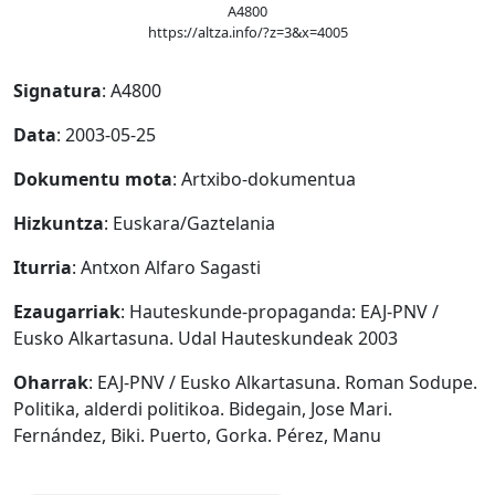
A4800
https://altza.info/?z=3&x=4005
Signatura
: A4800
Data
: 2003-05-25
Dokumentu mota
: Artxibo-dokumentua
Hizkuntza
: Euskara/Gaztelania
Iturria
: Antxon Alfaro Sagasti
Ezaugarriak
: Hauteskunde-propaganda: EAJ-PNV /
Eusko Alkartasuna. Udal Hauteskundeak 2003
Oharrak
: EAJ-PNV / Eusko Alkartasuna. Roman Sodupe.
Politika, alderdi politikoa. Bidegain, Jose Mari.
Fernández, Biki. Puerto, Gorka. Pérez, Manu