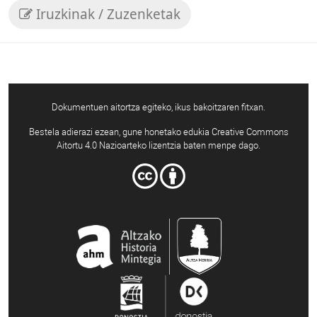
Iruzkinak / Zuzenketak
Dokumentuen aitortza egiteko, ikus bakoitzaren fitxan.
Bestela adierazi ezean, gune honetako edukia Creative Commons
Aitortu 4.0 Nazioarteko lizentzia baten menpe dago.