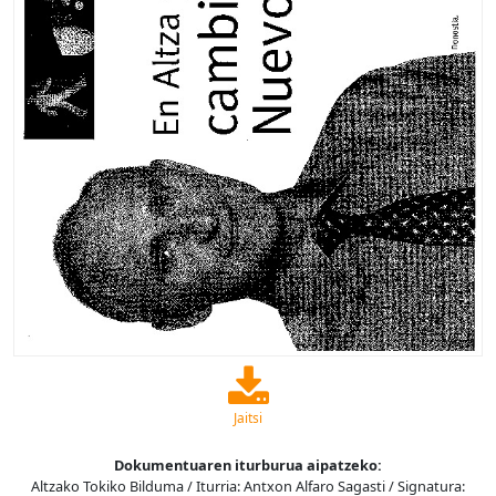
Jaitsi
Dokumentuaren iturburua aipatzeko:
Altzako Tokiko Bilduma / Iturria: Antxon Alfaro Sagasti / Signatura: