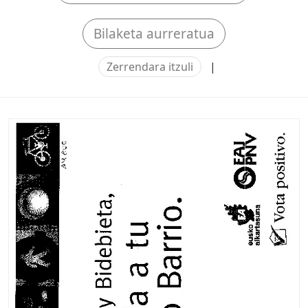
Bilaketa aurreratua
Zerrendara itzuli
|