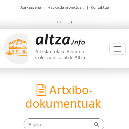
Aurkezpena
|
Hauxe da proiektua...
|
Kontaktua
ES
|
EU
Artxibo-
dokumentuak