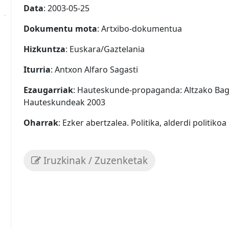
Data
: 2003-05-25
Dokumentu mota
: Artxibo-dokumentua
Hizkuntza
: Euskara/Gaztelania
Iturria
: Antxon Alfaro Sagasti
Ezaugarriak
: Hauteskunde-propaganda: Altzako Bag
Hauteskundeak 2003
Oharrak
: Ezker abertzalea. Politika, alderdi politikoa
Iruzkinak / Zuzenketak