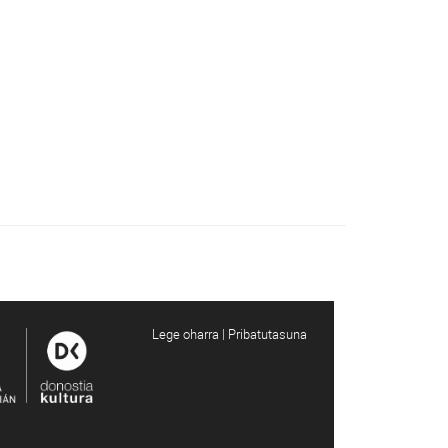
Lege oharra | Pribatutasuna