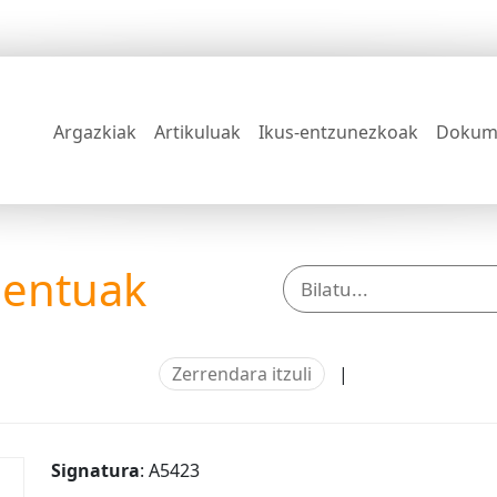
Argazkiak
Artikuluak
Ikus-entzunezkoak
Dokum
mentuak
Zerrendara itzuli
|
Signatura
: A5423