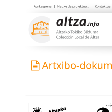
Aurkezpena
|
Hauxe da proiektua...
|
Kontaktua
Artxibo-doku