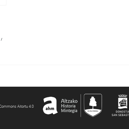
 /
e Commons Aitortu 4.0