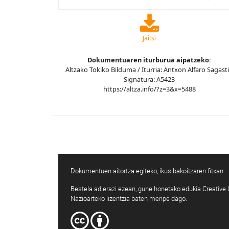
Jaitsi
Dokumentuaren iturburua aipatzeko:
Altzako Tokiko Bilduma / Iturria: Antxon Alfaro Sagasti
Signatura: A5423
https://altza.info/?z=3&x=5488
Dokumentuen aitortza egiteko, ikus bakoitzaren fitxan.
Bestela adierazi ezean, gune honetako edukia Creativ
Nazioarteko lizentzia baten menpe dago.