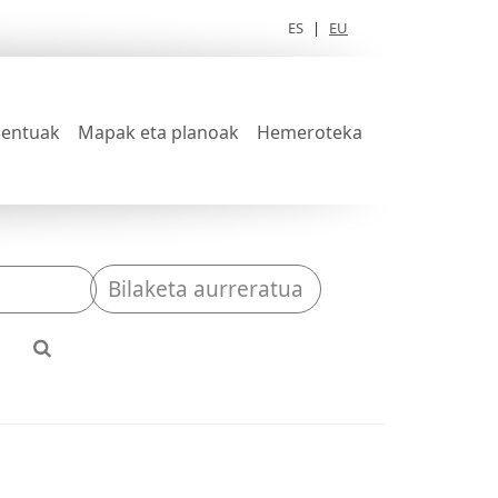
ES
|
EU
entuak
Mapak eta planoak
Hemeroteka
Bilaketa aurreratua