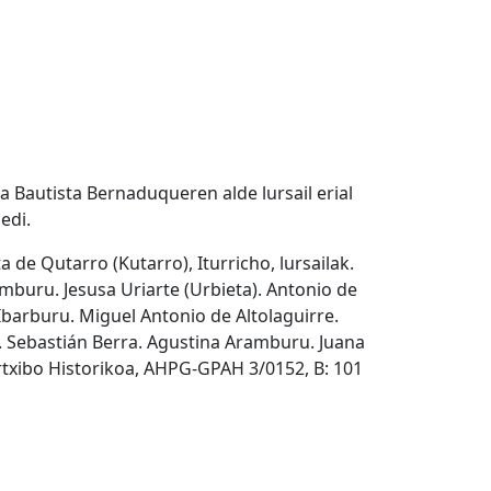
a Bautista Bernaduqueren alde lursail erial
edi.
ta de Qutarro (Kutarro), Iturricho, lursailak.
mburu. Jesusa Uriarte (Urbieta). Antonio de
barburu. Miguel Antonio de Altolaguirre.
. Sebastián Berra. Agustina Aramburu. Juana
txibo Historikoa, AHPG-GPAH 3/0152, B: 101