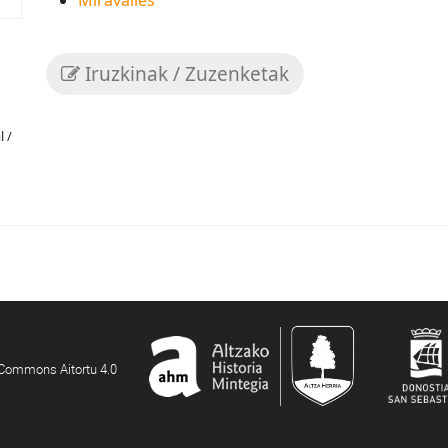
Miravalles
Iruzkinak / Zuzenketak
l /
e Commons Aitortu 4.0