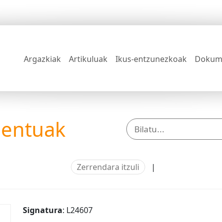
Argazkiak
Artikuluak
Ikus-entzunezkoak
Dokum
mentuak
Zerrendara itzuli
|
Signatura
: L24607