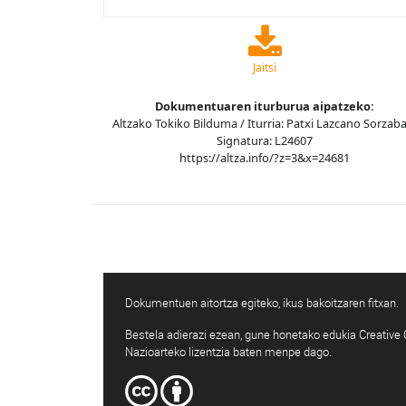
Jaitsi
Dokumentuaren iturburua aipatzeko:
Altzako Tokiko Bilduma / Iturria: Patxi Lazcano Sorzaba
Signatura: L24607
https://altza.info/?z=3&x=24681
Dokumentuen aitortza egiteko, ikus bakoitzaren fitxan.
Bestela adierazi ezean, gune honetako edukia Creativ
Nazioarteko lizentzia baten menpe dago.