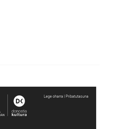
Lege oharra | Pribatutasuna