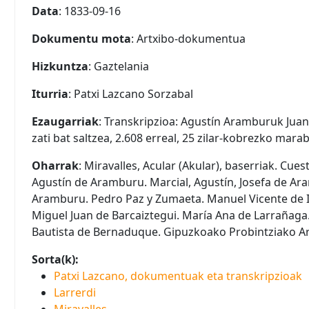
Data
: 1833-09-16
Dokumentu mota
: Artxibo-dokumentua
Hizkuntza
: Gaztelania
Iturria
: Patxi Lazcano Sorzabal
Ezaugarriak
: Transkripzioa: Agustín Aramburuk Juan
zati bat saltzea, 2.608 erreal, 25 zilar-kobrezko marab
Oharrak
: Miravalles, Acular (Akular), baserriak. Cues
Agustín de Aramburu. Marcial, Agustín, Josefa de Ara
Aramburu. Pedro Paz y Zumaeta. Manuel Vicente de I
Miguel Juan de Barcaiztegui. María Ana de Larrañaga
Bautista de Bernaduque. Gipuzkoako Probintziako Ar
Sorta(k):
Patxi Lazcano, dokumentuak eta transkripzioak
Larrerdi