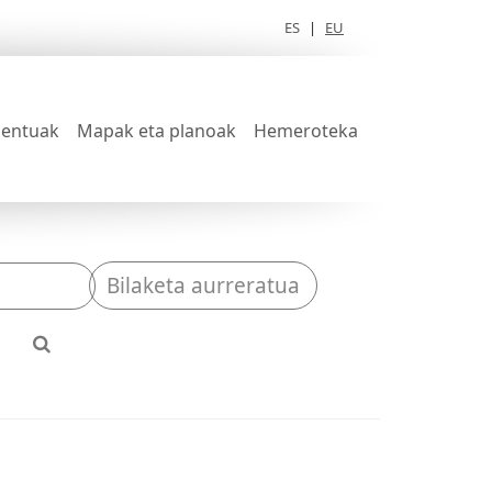
ES
|
EU
entuak
Mapak eta planoak
Hemeroteka
Bilaketa aurreratua