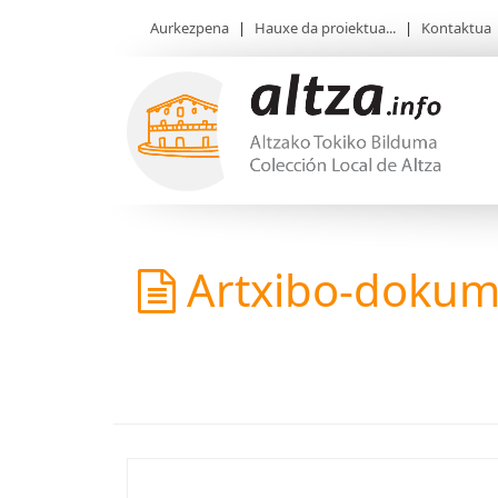
Aurkezpena
|
Hauxe da proiektua...
|
Kontaktua
Artxibo-doku