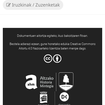
Iruzkinak / Zuzenketak
Dokumentuen aitortza egiteko, ikus bakoitzaren fitxan.
Bestela adierazi ezean, gune honetako edukia Creative Commons
Aitortu 4.0 Nazioarteko lizentzia baten menpe dago.