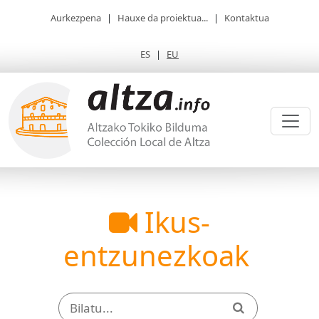
Aurkezpena
|
Hauxe da proiektua...
|
Kontaktua
ES
|
EU
Ikus-
entzunezkoak