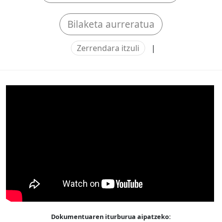
Bilaketa aurreratua
Zerrendara itzuli
|
Dokumentuaren iturburua aipatzeko: