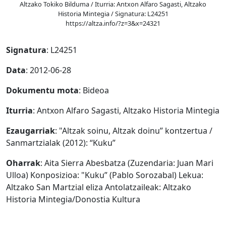
Altzako Tokiko Bilduma / Iturria: Antxon Alfaro Sagasti, Altzako
Historia Mintegia / Signatura: L24251
https://altza.info/?z=3&x=24321
Signatura
: L24251
Data
: 2012-06-28
Dokumentu mota
: Bideoa
Iturria
: Antxon Alfaro Sagasti, Altzako Historia Mintegia
Ezaugarriak
: "Altzak soinu, Altzak doinu” kontzertua /
Sanmartzialak (2012): “Kuku”
Oharrak
: Aita Sierra Abesbatza (Zuzendaria: Juan Mari
Ulloa) Konposizioa: "Kuku” (Pablo Sorozabal) Lekua:
Altzako San Martzial eliza Antolatzaileak: Altzako
Historia Mintegia/Donostia Kultura