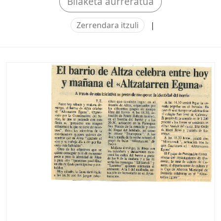
Bilaketa aurreratua
Zerrendara itzuli
|