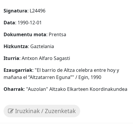
Signatura
: L24496
Data
: 1990-12-01
Dokumentu mota
: Prentsa
Hizkuntza
: Gaztelania
Iturria
: Antxon Alfaro Sagasti
Ezaugarriak
: "El barrio de Altza celebra entre hoy y
mañana el “Altzatarren Eguna”" / Egin, 1990
Oharrak
: "Auzolan" Altzako Elkarteen Koordinakundea
Iruzkinak / Zuzenketak