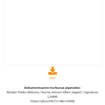
Jaitsi
Dokumentuaren iturburua aipatzeko:
Altzako Tokiko Bilduma / Iturria: Antxon Alfaro Sagasti / Signatura:
L24496
https://altza.info/?z=3&x=24568