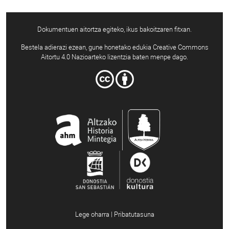
Dokumentuen aitortza egiteko, ikus bakoitzaren fitxan.
Bestela adierazi ezean, gune honetako edukia Creative Commons
Aitortu 4.0 Nazioarteko lizentzia baten menpe dago.
Lege oharra | Pribatutasuna