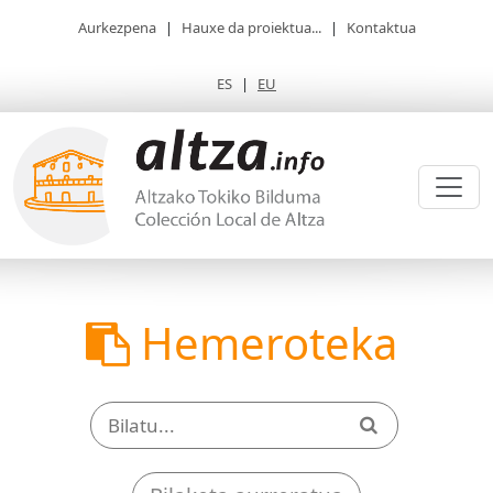
Aurkezpena
|
Hauxe da proiektua...
|
Kontaktua
ES
|
EU
Hemeroteka